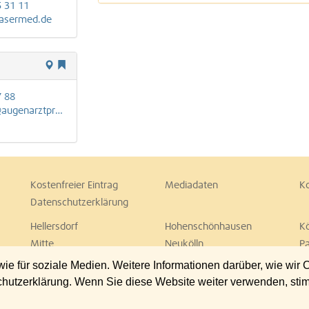
5 31 11
asermed.de
7 88
praxis-schueler.de
Kostenfreier Eintrag
Mediadaten
K
Datenschutzerklärung
Hellersdorf
Hohenschönhausen
K
Mitte
Neukölln
P
Spandau
Steglitz
T
 für soziale Medien. Weitere Informationen darüber, wie wir
Wedding
Weißensee
W
chutzerklärung. Wenn Sie diese Website weiter verwenden, st