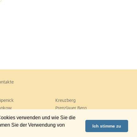
ontakte
öpenick
Kreuzberg
ankow
Prenzlauer Berg
empelhof
Tiergarten
 Cookies verwenden und wie Sie die
ilmersdorf
Zehlendorf
immen Sie der Verwendung von
Ich stimme zu