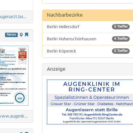
Augenoperationen
Nachbarbezirke
genarzt.lasermed.de
Sportmedizin, Sportarzt, Sportwissenschafte
Berlin Hellersdorf
5 Treffer
Medizinische und Soziale Dienstleistungen
News
Berlin Hohenschönhausen
4 Treffer
Berlin Köpenick
5 Treffer
Berlin Lichtenberg
6 Treffer
Anzeige
.augenklinik-berlin.de