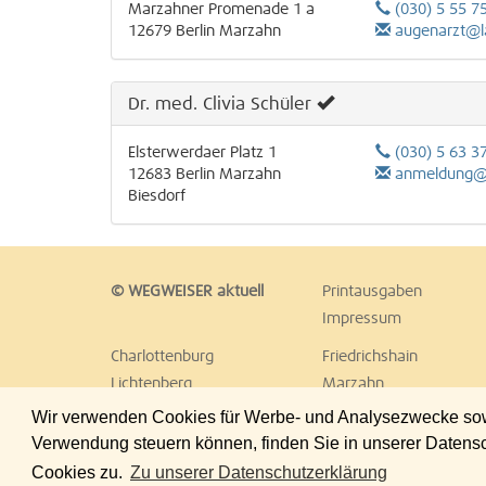
Marzahner Promenade 1 a
(030) 5 55 7
12679
Berlin
Marzahn
augenarzt@l
Dr. med. Clivia Schüler
Elsterwerdaer Platz 1
(030) 5 63 3
12683
Berlin
Marzahn
anmeldung@augenarzt
Biesdorf
© WEGWEISER aktuell
Printausgaben
Impressum
Charlottenburg
Friedrichshain
Lichtenberg
Marzahn
Reinickendorf
Schöneberg
Wir verwenden Cookies für Werbe- und Analysezwecke sowie
Treptow
Umland Ost
Verwendung steuern können, finden Sie in unserer Datens
Cookies zu.
Zu unserer Datenschutzerklärung