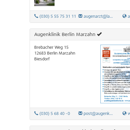
(030) 5 55 75 31 11
augenarzt@lasermed.de
au
Augenklinik Berlin Marzahn
Brebacher Weg 15
12683
Berlin
Marzahn
Biesdorf
(030) 5 68 40 -0
post@augenklinik-berlin.de
www