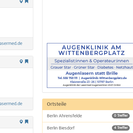
asermed.de
Ortsteile
asermed.de
Berlin Ahrensfelde
0 Treffer
Berlin Biesdorf
4 Treffer