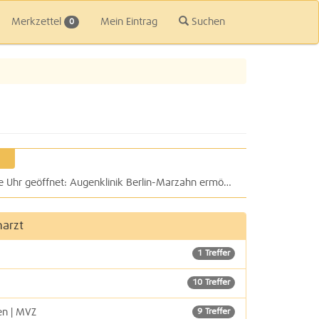
Merkzettel
Mein Eintrag
Suchen
0
Wir haben als Klinik für Sie rund um die Uhr geöffnet: Augenklinik Berlin-Marzahn ermöglicht Augenärztliche Erste-Hilfe-Stelle (Notfallversorgung)
arzt
1 Treffer
10 Treffer
en | MVZ
9 Treffer