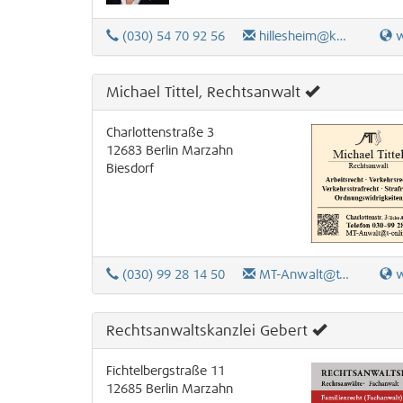
(030) 54 70 92 56
hillesheim@kanzlei-hillesheim.de
www.
Michael Tittel, Rechtsanwalt
Charlottenstraße 3
12683
Berlin
Marzahn
Biesdorf
(030) 99 28 14 50
MT-Anwalt@t-online.de
ww
Rechtsanwaltskanzlei Gebert
Fichtelbergstraße 11
12685
Berlin
Marzahn