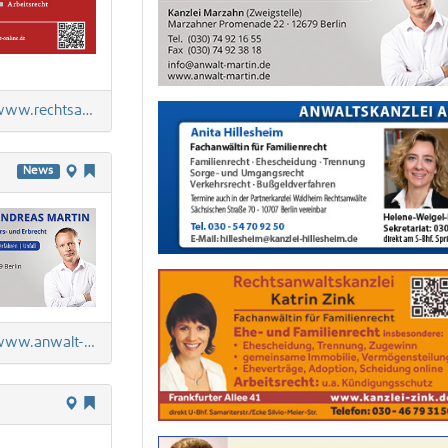
.rechtsanwaltinberlin.com
News
w.anwalt-martin.de