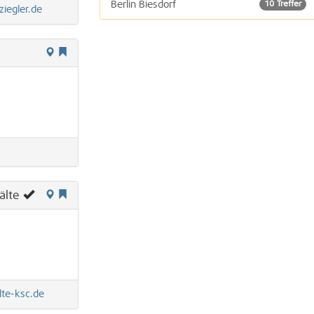
Berlin Biesdorf
10 Treffer
ziegler.de
älte
te-ksc.de