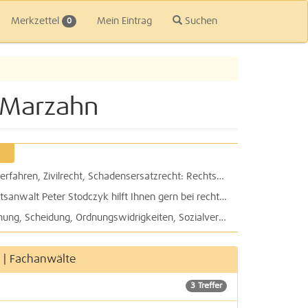
Merkzettel
Mein Eintrag
Suchen
0
n Marzahn
Arbeitsrecht, Verkehrsrecht, Bußgeldverfahren, Zivilrecht, Schadensersatzrecht: Rechtsanwaltskanzlei Michael Tittel in Biesdorf
Vorfahrt beim Rückwärtsfahren? Rechtsanwalt Peter Stodczyk hilft Ihnen gern bei rechtlichen Problemen
Rechtsanwalt Torsten Gebert bei Trennung, Scheidung, Ordnungswidrigkeiten, Sozialversicherungsrecht, Abmahnung, Mieterhöhungen, Betriebskostenabrechnungen:
 | Fachanwälte
3 Treffer