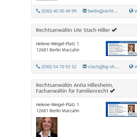
(030) 40 00 49 99
berlin@recht-bw.de
ww
Rechtsanwältin Ute Stach-Hiller
Helene-Weigel-Platz 1
12681
Berlin
Marzahn
(030) 54 70 92 52
stach@bg-sh.de
w
Rechtsanwältin Anita Hillesheim,
Fachanwältin für Familienrecht
Helene-Weigel-Platz 1
12681
Berlin
Marzahn