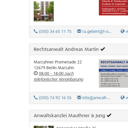
(030) 34 65 11 75
ra.gebert@t-online.de
www
Rechtsanwalt Andreas Martin
Marzahner Promenade 22
12679
Berlin
Marzahn
08:00 - 18:00
nach
telefonischer Vereinbarung
(030) 74 92 16 55
info@anwalt-martin.de
ww
Anwaltskanzlei Mauthner & Jung