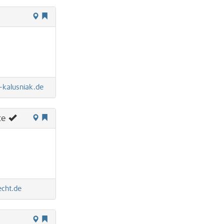
-kalusniak.de
te
echt.de