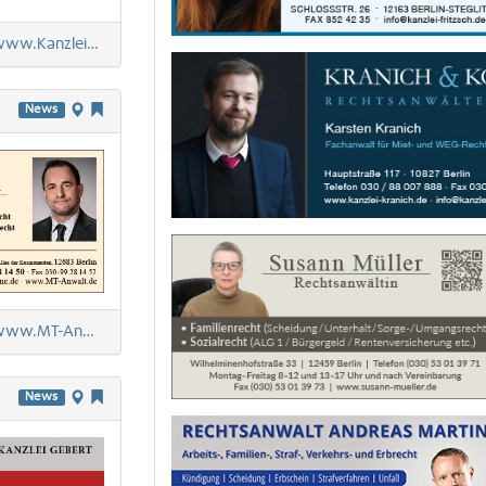
Existenzgründungsberatung
Kanzlei-Anita-Hillesheim.de
Amtliche Beglaubigungen
News
w.MT-Anwalt.de
News