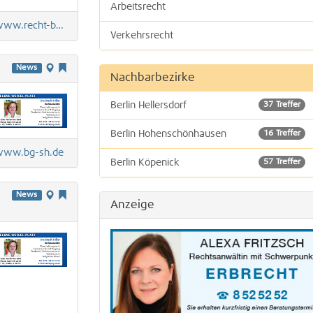
Arbeitsrecht
w.recht-bw.de
Verkehrsrecht
Mietrecht und Wohnungseigentumsrecht
News
Nachbarbezirke
Strafrecht
Berlin Hellersdorf
37 Treffer
Sozialrecht
Berlin Hohenschönhausen
16 Treffer
Steuerberatung
ww.bg-sh.de
Berlin Köpenick
57 Treffer
Zivilrecht
Berlin Lichtenberg
46 Treffer
News
Anzeige
Scheidungsrecht
Straf- und Bußgeldsachen
Steuererklärungen und Jahresabschlüsse
Erbschaftsteuerberatung