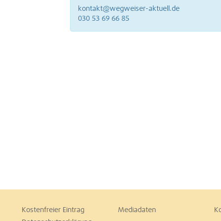
kontakt@wegweiser-aktuell.de
030 53 69 66 85
Kostenfreier Eintrag
Mediadaten
K