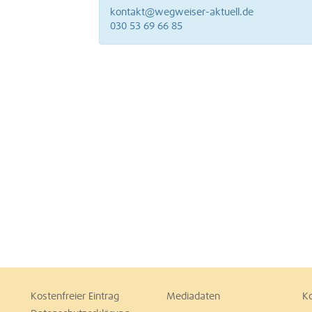
kontakt@wegweiser-aktuell.de
030 53 69 66 85
Kostenfreier Eintrag
Mediadaten
K