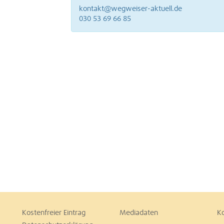
kontakt@wegweiser-aktuell.de
030 53 69 66 85
Kostenfreier Eintrag
Mediadaten
K