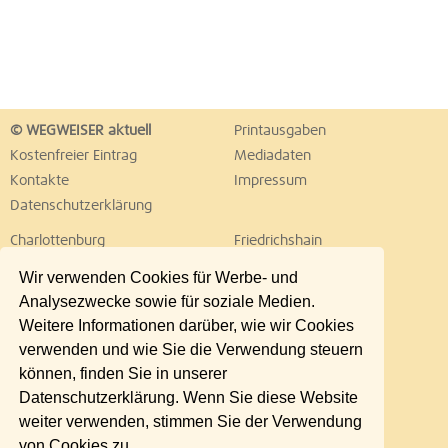
© WEGWEISER aktuell
Printausgaben
Kostenfreier Eintrag
Mediadaten
Kontakte
Impressum
Datenschutzerklärung
Charlottenburg
Friedrichshain
Hellersdorf
Hohenschönhausen
Wir verwenden Cookies für Werbe- und
Köpenick
Kreuzberg
Analysezwecke sowie für soziale Medien.
Lichtenberg
Marzahn
Weitere Informationen darüber, wie wir Cookies
Mitte
Neukölln
verwenden und wie Sie die Verwendung steuern
Pankow
Prenzlauer Berg
können, finden Sie in unserer
Reinickendorf
Schöneberg
Datenschutzerklärung. Wenn Sie diese Website
Spandau
Steglitz
weiter verwenden, stimmen Sie der Verwendung
Tempelhof
Tiergarten
von Cookies zu.