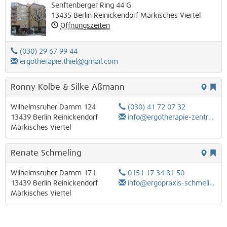
Senftenberger Ring 44 G
13435
Berlin
Reinickendorf
Märkisches Viertel
Öffnungszeiten
(030) 29 67 99 44
ergotherapie.thiel@gmail.com
Ronny Kolbe & Silke Aßmann
Wilhelmsruher Damm 124
(030) 41 72 07 32
13439
Berlin
Reinickendorf
info@ergotherapie-zentrum.de
Märkisches Viertel
Renate Schmeling
Wilhelmsruher Damm 171
0151 17 34 81 50
13439
Berlin
Reinickendorf
info@ergopraxis-schmeling.de
Märkisches Viertel