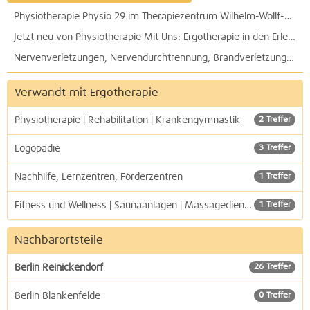
Jetzt neu von Physiotherapie Mit Uns: Ergotherapie in den Erlenhöfen - für Babys, Kinder und Erwachsene.
Nervenverletzungen, Nervendurchtrennung, Brandverletzungen: Praxis für Ergotherapie Frank Stoiber
Ergotrop - Praxis für Ergotherapie im Senftenberger Ring / Märkisches Viertel kommt auch zu Ihnen nach Hause
Verwandt mit Ergotherapie
Physiotherapie | Rehabilitation | Krankengymnastik
2 Treffer
Logopädie
3 Treffer
Nachhilfe, Lernzentren, Förderzentren
1 Treffer
Fitness und Wellness | Saunaanlagen | Massagedienste
1 Treffer
Nachbarortsteile
Berlin Reinickendorf
26 Treffer
Berlin Blankenfelde
0 Treffer