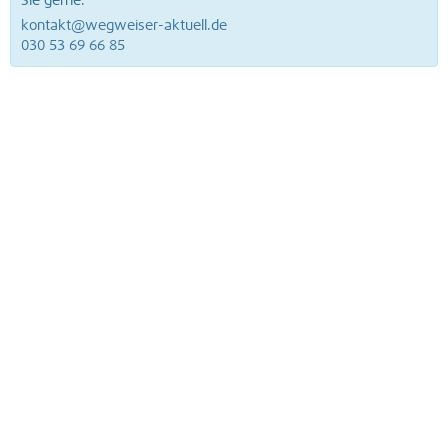
Sie gerne.
kontakt@wegweiser-aktuell.de
030 53 69 66 85