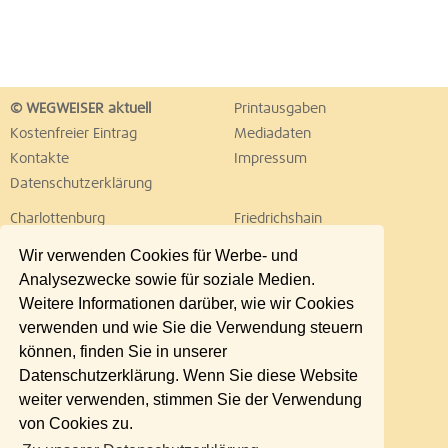
© WEGWEISER aktuell
Printausgaben
Kostenfreier Eintrag
Mediadaten
Kontakte
Impressum
Datenschutzerklärung
Charlottenburg
Friedrichshain
Hellersdorf
Hohenschönhausen
Wir verwenden Cookies für Werbe- und
Köpenick
Kreuzberg
Analysezwecke sowie für soziale Medien.
Lichtenberg
Marzahn
Weitere Informationen darüber, wie wir Cookies
Mitte
Neukölln
verwenden und wie Sie die Verwendung steuern
Pankow
Prenzlauer Berg
können, finden Sie in unserer
Reinickendorf
Schöneberg
Datenschutzerklärung. Wenn Sie diese Website
Spandau
Steglitz
weiter verwenden, stimmen Sie der Verwendung
Tempelhof
Tiergarten
von Cookies zu.
Treptow
Umland Ost