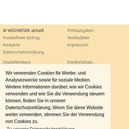
© WEGWEISER aktuell
Printausgaben
Kostenfreier Eintrag
Mediadaten
Kontakte
Impressum
Datenschutzerklärung
Charlottenburg
Friedrichshain
Hellersdorf
Hohenschönhausen
Wir verwenden Cookies für Werbe- und
Köpenick
Kreuzberg
Analysezwecke sowie für soziale Medien.
Lichtenberg
Marzahn
Weitere Informationen darüber, wie wir Cookies
Mitte
Neukölln
verwenden und wie Sie die Verwendung steuern
Pankow
Prenzlauer Berg
können, finden Sie in unserer
Reinickendorf
Schöneberg
Datenschutzerklärung. Wenn Sie diese Website
Spandau
Steglitz
weiter verwenden, stimmen Sie der Verwendung
Tempelhof
Tiergarten
von Cookies zu.
Treptow
Umland Ost