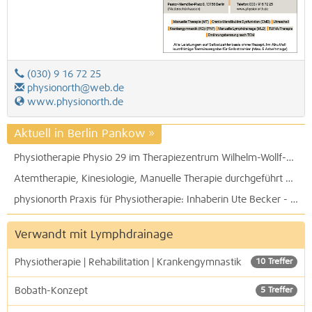
(030) 9 16 72 25
physionorth@web.de
www.physionorth.de
Aktuell in Berlin Pankow
»
Atemtherapie, Kinesiologie, Manuelle Therapie durchgeführt von der Physiotherapie 5 Elemente Katja Höft
physionorth Praxis für Physiotherapie: Inhaberin Ute Becker - Fachlehrerin und Heilpraktikerin für Physiotherapie
Herzlich Willkommen bei der Physiotherapie Daniel Krout
Verwandt mit Lymphdrainage
Physiotherapie | Rehabilitation | Krankengymnastik
10 Treffer
Bobath-Konzept
5 Treffer