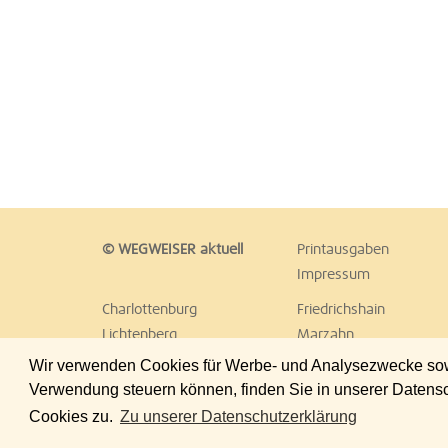
© WEGWEISER aktuell
Printausgaben
Impressum
Charlottenburg
Friedrichshain
Lichtenberg
Marzahn
Reinickendorf
Schöneberg
Wir verwenden Cookies für Werbe- und Analysezwecke sowie
Treptow
Umland Ost
Verwendung steuern können, finden Sie in unserer Datens
Cookies zu.
Zu unserer Datenschutzerklärung