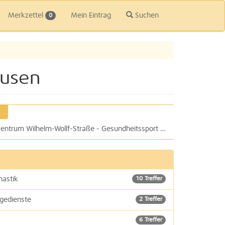
Merkzettel
Mein Eintrag
Suchen
0
ausen
Physiotherapie Physio 29 im Therapiezentrum Wilhelm-Wollf-Straße - Gesundheitssport TopFit e.V.
nastik
10 Treffer
agedienste
2 Treffer
6 Treffer