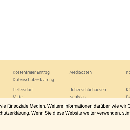
Kostenfreier Eintrag
Mediadaten
K
Datenschutzerklärung
Hellersdorf
Hohenschönhausen
K
Mitte
Neukölln
P
Spandau
Steglitz
T
 für soziale Medien. Weitere Informationen darüber, wie wir
Wedding
Weißensee
W
chutzerklärung. Wenn Sie diese Website weiter verwenden, st