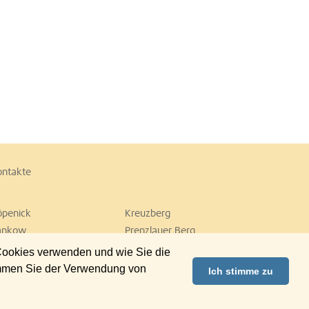
ontakte
öpenick
Kreuzberg
ankow
Prenzlauer Berg
empelhof
Tiergarten
 Cookies verwenden und wie Sie die
ilmersdorf
Zehlendorf
immen Sie der Verwendung von
Ich stimme zu