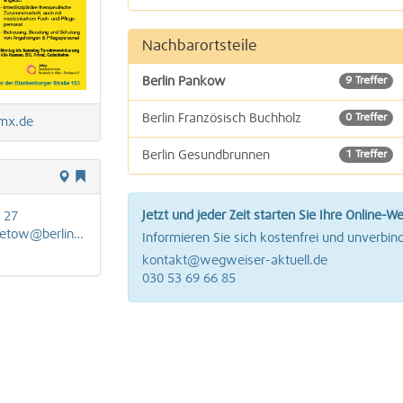
Osteopathie
Nachbarortsteile
Medizinische Massage
Berlin Pankow
9 Treffer
Tanzschulen | Ballettschulen | Tanzstudios
Berlin Französisch Buchholz
0 Treffer
mx.de
Lymphdrainage
Berlin Gesundbrunnen
1 Treffer
Berlin Rosenthal
1 Treffer
Jetzt und jeder Zeit starten Sie Ihre Online-W
 27
Berlin Wilhelmsruh
1 Treffer
tow@berlin.de
Informieren Sie sich kostenfrei und unverbind
kontakt@wegweiser-aktuell.de
030 53 69 66 85