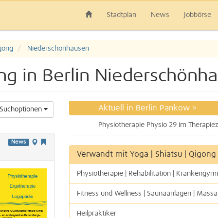
Stadtplan
News
Jobbörse
igong
Niederschönhausen
ong in Berlin Niederschönh
Aktuell in Berlin Pankow
»
Suchoptionen
News
Verwandt mit Yoga | Shiatsu | Qigong
Physiotherapie | Rehabilitation | Krankengym
Fitness und Wellness | Saunaanlagen | Mass
Heilpraktiker