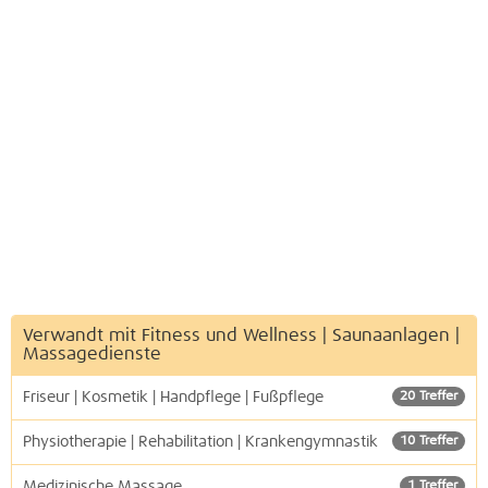
Verwandt mit Fitness und Wellness | Saunaanlagen |
Massagedienste
Friseur | Kosmetik | Handpflege | Fußpflege
20 Treffer
Physiotherapie | Rehabilitation | Krankengymnastik
10 Treffer
Medizinische Massage
1 Treffer