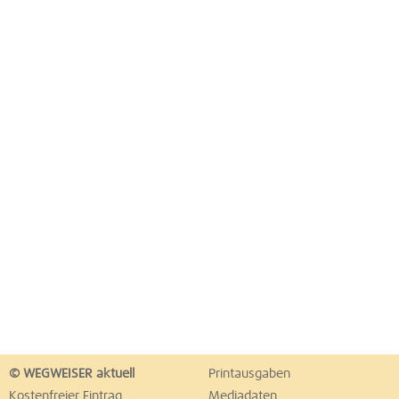
© WEGWEISER aktuell
Printausgaben
Kostenfreier Eintrag
Mediadaten