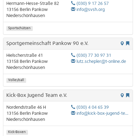
Hermann-Hesse-Straße 82
(030) 9 17 26 57
13156
Berlin
Pankow
info@svsh.org
Niederschönhausen
Sportschützen
Sportgemeinschaft Pankow 90 e.V.
Hielscherstraße 41
(030) 77 30 97 31
13158
Berlin
Pankow
lutz.schepler@t-online.de
Niederschönhausen
Volleyball
Kick-Box Jugend Team e.V.
Nordendstraße 46 H
(030) 4 04 65 39
13156
Berlin
Pankow
info@kick-box-jugend-team.de
Niederschönhausen
Kick-Boxen