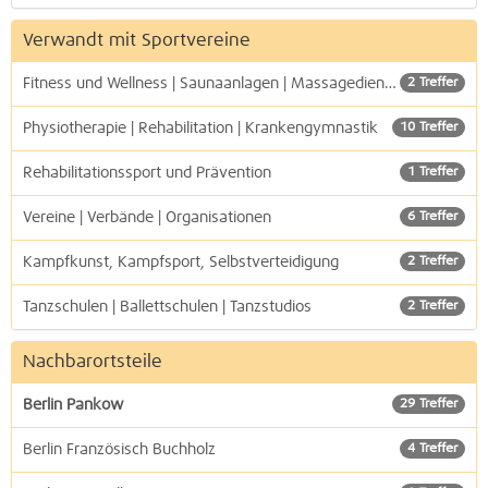
Verwandt mit Sportvereine
Fitness und Wellness | Saunaanlagen | Massagedienste
2 Treffer
Physiotherapie | Rehabilitation | Krankengymnastik
10 Treffer
Rehabilitationssport und Prävention
1 Treffer
Vereine | Verbände | Organisationen
6 Treffer
Kampfkunst, Kampfsport, Selbstverteidigung
2 Treffer
Tanzschulen | Ballettschulen | Tanzstudios
2 Treffer
Nachbarortsteile
Berlin Pankow
29 Treffer
Berlin Französisch Buchholz
4 Treffer