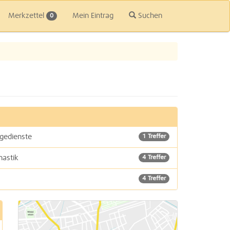
Merkzettel
Mein Eintrag
Suchen
0
agedienste
1 Treffer
nastik
4 Treffer
4 Treffer