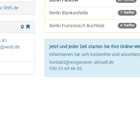
Berlin Pankow
29 Treffer
w1895.de
Berlin Blankenfelde
1 Treffer
Berlin Französisch Buchholz
4 Treffer
Berlin Lübars
2 Treffer
4 81
Jetzt und jeder Zeit starten Sie Ihre Online-W
t@web.de
Berlin Märkisches Viertel
4 Treffer
Informieren Sie sich kostenfrei und unverbind
kontakt@wegweiser-aktuell.de
Berlin Niederschönhausen
6 Treffer
030 53 69 66 85
Berlin Wilhelmsruh
1 Treffer