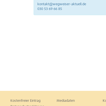
kontakt@wegweiser-aktuell.de
030 53 69 66 85
Kostenfreier Eintrag
Mediadaten
K