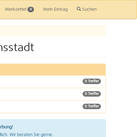
Merkzettel
Mein Eintrag
Suchen
0
nsstadt
0 Treffer
0 Treffer
0 Treffer
0 Treffer
erbung!
0 Treffer
lich. Wir beraten Sie gerne.