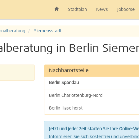
Stadtplan
News
Jobbörse
onalberatung
Siemensstadt
lberatung in Berlin Sieme
Nachbarortsteile
Berlin Spandau
Berlin Charlottenburg-Nord
Berlin Haselhorst
Berlin Tegel
Jetzt und jeder Zeit starten Sie Ihre Online-W
Berlin Westend
Informieren Sie sich kostenfrei und unverbind