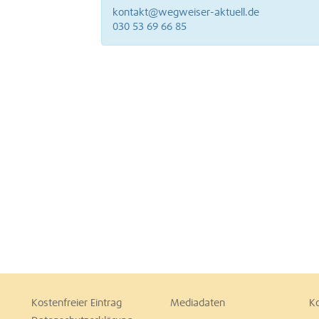
kontakt@wegweiser-aktuell.de
030 53 69 66 85
Kostenfreier Eintrag
Mediadaten
K