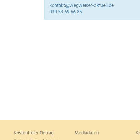
kontakt@wegweiser-aktuell.de
030 53 69 66 85
Kostenfreier Eintrag
Mediadaten
K