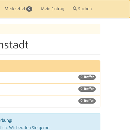
Merkzettel
Mein Eintrag
Suchen
0
mstadt
0 Treffer
0 Treffer
0 Treffer
0 Treffer
erbung!
0 Treffer
lich. Wir beraten Sie gerne.