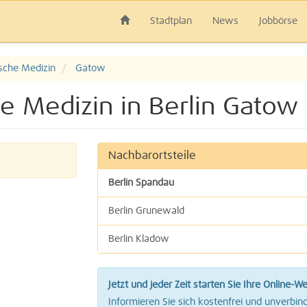
Stadtplan
News
Jobbörse
sche Medizin
Gatow
e Medizin in Berlin Gatow
Nachbarortsteile
Berlin Spandau
Berlin Grunewald
Berlin Kladow
Berlin Nikolassee
Jetzt und jeder Zeit starten Sie Ihre Online-W
Berlin Wilhelmstadt
Informieren Sie sich kostenfrei und unverbind