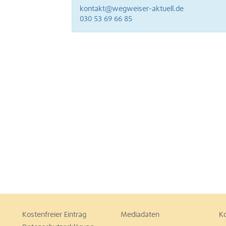
kontakt@wegweiser-aktuell.de
030 53 69 66 85
Kostenfreier Eintrag
Mediadaten
K