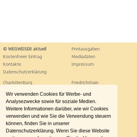
© WEGWEISER aktuell
Printausgaben
Kostenfreier Eintrag
Mediadaten
Kontakte
Impressum
Datenschutzerklärung
Charlottenburg
Friedrichshain
Hellersdorf
Hohenschönhausen
Wir verwenden Cookies für Werbe- und
Köpenick
Kreuzberg
Analysezwecke sowie für soziale Medien.
Lichtenberg
Marzahn
Weitere Informationen darüber, wie wir Cookies
Mitte
Neukölln
verwenden und wie Sie die Verwendung steuern
Pankow
Prenzlauer Berg
können, finden Sie in unserer
Reinickendorf
Schöneberg
Datenschutzerklärung. Wenn Sie diese Website
Spandau
Steglitz