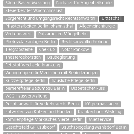
Säure-Basen-Messung
Facharzt für Augenheilkunde
Steuerberater Waidmannslust
Sorgerecht und Umgangsrecht Rechtsanwältin
Ultraschall
Pflasterarbeiten Berlin Johannisthal
Allgemeinchirurgie
Verkehrswert
Putzarbeiten Müggelheim
Photovolaikanlagen Berlin
Rechtsanwältin Frohnau
Tiergrabsteine
Chek up
Notar Pankow
Theaterdekoration
Baubegleitung
Fettstoffwechselerkrankung
Wohngruppen für Menschen mit Behinderungen
Kurzzeitpflege Berlin
häusliche Pflege Berlin
berrierefreier Badumbau Berlin
Diabetischer Fuss
WEG Hausverwaltung
Rechtsanwalt für Verkehrsrecht Berlin
Körpermassagen
Entwollen von Katzen und Hunden
Krankenhaus Wedding
Familienpflege Märkisches Viertel Berlin
Mietservice
Gesichtsfeld GF Kaulsdorf
Bauchspiegelung Mahlsdorf Berlin