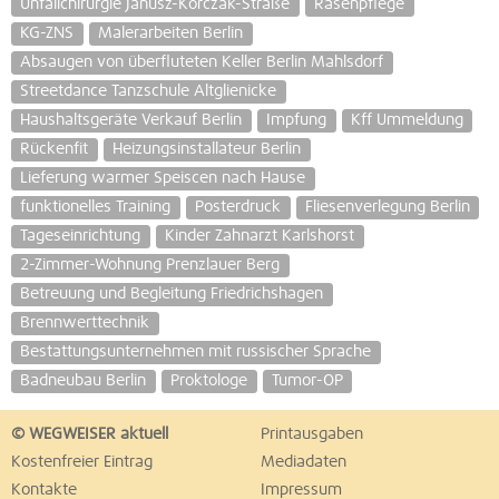
Unfallchirurgie Janusz-Korczak-Straße
Rasenpflege
KG-ZNS
Malerarbeiten Berlin
Absaugen von überfluteten Keller Berlin Mahlsdorf
Streetdance Tanzschule Altglienicke
Haushaltsgeräte Verkauf Berlin
Impfung
Kff Ummeldung
Rückenfit
Heizungsinstallateur Berlin
Lieferung warmer Speiscen nach Hause
funktionelles Training
Posterdruck
Fliesenverlegung Berlin
Tageseinrichtung
Kinder Zahnarzt Karlshorst
2-Zimmer-Wohnung Prenzlauer Berg
Betreuung und Begleitung Friedrichshagen
Brennwerttechnik
Bestattungsunternehmen mit russischer Sprache
Badneubau Berlin
Proktologe
Tumor-OP
© WEGWEISER aktuell
Printausgaben
Kostenfreier Eintrag
Mediadaten
Kontakte
Impressum