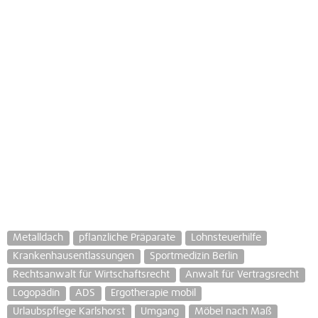
Metalldach
pflanzliche Präparate
Lohnsteuerhilfe
Krankenhausentlassungen
Sportmedizin Berlin
Rechtsanwalt für Wirtschaftsrecht
Anwalt für Vertragsrecht
Logopädin
ADS
Ergotherapie mobil
Urlaubspflege Karlshorst
Umgang
Möbel nach Maß