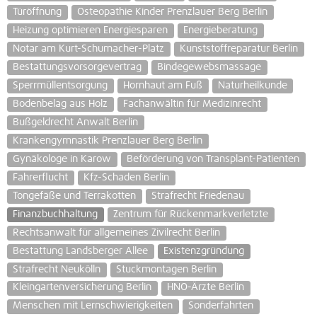
Türöffnung
Osteopathie Kinder Prenzlauer Berg Berlin
Heizung optimieren Energiesparen
Energieberatung
Notar am Kurt-Schumacher-Platz
Kunststoffreparatur Berlin
Bestattungsvorsorgevertrag
Bindegewebsmassage
Sperrmüllentsorgung
Hornhaut am Fuß
Naturheilkunde
Bodenbelag aus Holz
Fachanwältin für Medizinrecht
Bußgeldrecht Anwalt Berlin
Krankengymnastik Prenzlauer Berg Berlin
Gynäkologe in Karow
Beförderung von Transplant-Patienten
Fahrerflucht
Kfz-Schaden Berlin
Tongefäße und Terrakotten
Strafrecht Friedenau
Finanzbuchhaltung
Zentrum für Rückenmarkverletzte
Rechtsanwalt für allgemeines Zivilrecht Berlin
Bestattung Landsberger Allee
Existenzgründung
Strafrecht Neukölln
Stuckmontagen Berlin
Kleingartenversicherung Berlin
HNO-Ärzte Berlin
Menschen mit Lernschwierigkeiten
Sonderfahrten