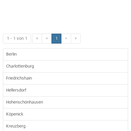
1 - 1 von 1
«
<
1
>
»
Berlin
Charlottenburg
Friedrichshain
Hellersdorf
Hohenschönhausen
Köpenick
Kreuzberg