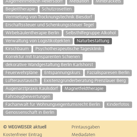
Allgemeinmedizin Hellersdorf
Mediation
Minibrackets
Begleittherapie
Schutzrosetten
Vermietung von Trocknungstechnik Biesdorf
Erschaftssteuer und Schenkungssteuer Tegel
Wirbelsäulentherapie Berlin
Selbsthilfegruppe Alkohol
Verwaltung von Logistikobjekten
Naturbestattung
Kirschbaum
Psychotherapeutische Tagesklinik
Korrektur mit transparenten Schienen
dekorative Wandgestaltung Berlin Karlshorst
Feuerwehrpläne
Entspannungskurs
Fazialisparesen Berlin
Lüfteraustausch
Existenzgründerberatung Prenzlauer Berg
Augenarztpraxis Kaulsdorf
Magnetfeldtherapie
Fahrzeugbewertungen
Fachanwalt für Wohnungseigentumsrecht Berlin
Kinderfotos
Genossenschaft in Berlin
© WEGWEISER aktuell
Printausgaben
Kostenfreier Eintrag
Mediadaten