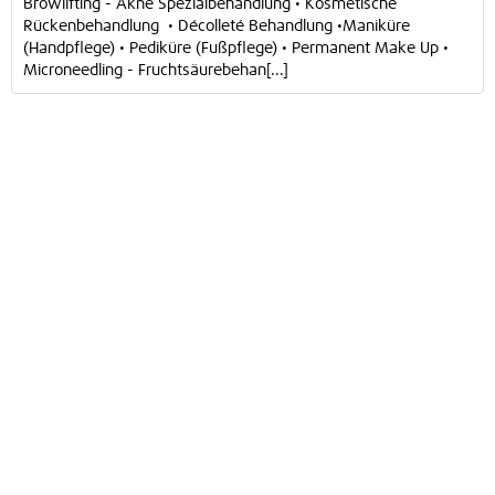
Browlifting - Akne Spezialbehandlung • Kosmetische
Rückenbehandlung • Décolleté Behandlung •Maniküre
(Handpflege) • Pediküre (Fußpflege) • Permanent Make Up •
Microneedling - Fruchtsäurebehan[...]