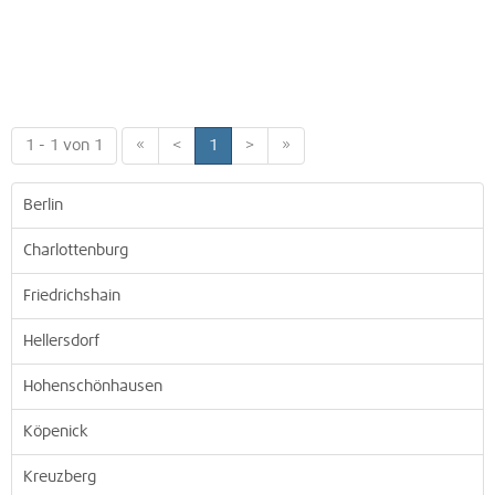
1 - 1 von 1
«
<
1
>
»
Berlin
Charlottenburg
Friedrichshain
Hellersdorf
Hohenschönhausen
Köpenick
Kreuzberg