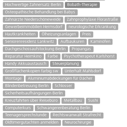
Hochwertige Zahnersatz Berlin
Bobath-Therapie
Osteopathische Behandlung bei Babys
Zahnärzte Niederschöneweide
Zahnprophylaxe Florastraße
Gewerbeimmobilien Hermsdorf
neurologische Erkrankung
Hautkrankheiten
Ölheizungsanlagen
Preis
Seniorenresidenz Lankwitz
Aufbaukuren
Kaminöfen
Dachgeschossaufstockung Berlin
Propangas
Reparatur Heimkino
Farbe
Psychotherapeut Karlshorst
Handy Akkuaustausch
Steuerplanung
Großflächenkopien farbig sw
Unterhalt Mahlsdorf
Montage
Aluminiumabdeckungen für Dächer
Blindenbetreuung Berlin
Schlosser
Sicherheitsaufhängungen Berlin
Kreuzfahrten über Reisebüro
Metallbau
Sushi
Computerkurs
Schwangerenberatung Berlin
Teenagersprechstunde
Rechtswanwalt Strafrecht
Oldtimergutachten anmelden
Neurochirurgie