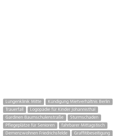
Lungenklinik Mitte
Kündigung Mietverhältnis Berlin
Trauerfall
Logopädie für Kinder Johannisthal
Gardinen Baumschulenstraße
Sturmschaden
Pflegeplätze für Senioren
fahrbarer Mittagstisch
Demenzwohnen Friedrichsfelde
Graffitibeseitigung