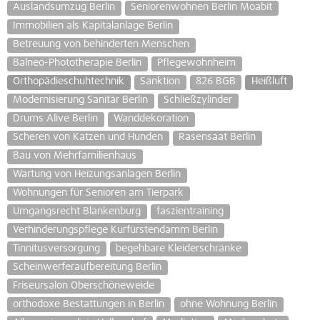
Auslandsumzug Berlin
Seniorenwohnen Berlin Moabit
Immobilien als Kapitalanlage Berlin
Betreuung von behinderten Menschen
Balneo-Phototherapie Berlin
Pflegewohnheim
Orthopädieschuhtechnik
Sanktion
826 BGB
Heißluft
Modernisierung Sanitär Berlin
Schließzylinder
Drums Alive Berlin
Wanddekoration
Scheren von Katzen und Hunden
Rasensaat Berlin
Bau von Mehrfamilienhaus
Wartung von Heizungsanlagen Berlin
Wohnungen für Senioren am Tierpark
Umgangsrecht Blankenburg
faszientraining
Verhinderungspflege Kurfürstendamm Berlin
Tinnitusversorgung
begehbare Kleiderschränke
Scheinwerferaufbereitung Berlin
Friseursalon Oberschöneweide
orthodoxe Bestattungen in Berlin
ohne Wohnung Berlin