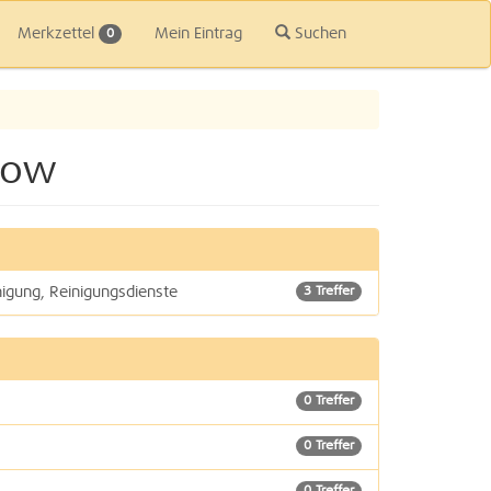
Merkzettel
Mein Eintrag
Suchen
0
now
nigung, Reinigungsdienste
3 Treffer
0 Treffer
0 Treffer