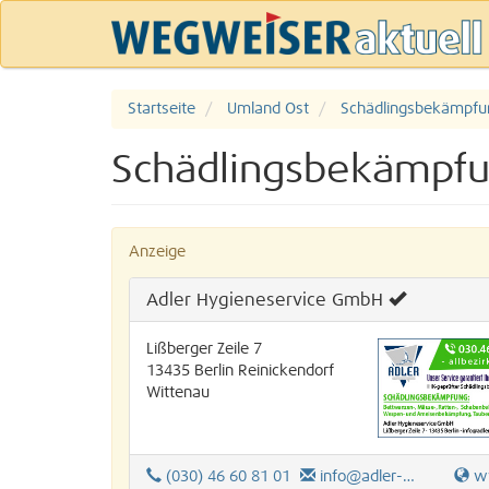
Startseite
Umland Ost
Schädlingsbekämpfu
Schädlingsbekämpf
Anzeige
Adler Hygieneservice GmbH
Lißberger Zeile 7
13435
Berlin
Reinickendorf
Wittenau
(030) 46 60 81 01
info@adler-gmbh.de
www