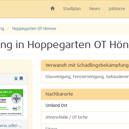
Stadtplan
News
Jobbörse
ng
Hoppegarten OT Hönow
ung in Hoppegarten OT Hö
Verwandt mit Schädlingsbekämpfung
Glasreinigung, Fensterreinigung, Gebäuderei
Nachbarorte
Umland Ost
Ahrensfelde / OT Eiche
.adler-gmbh.de