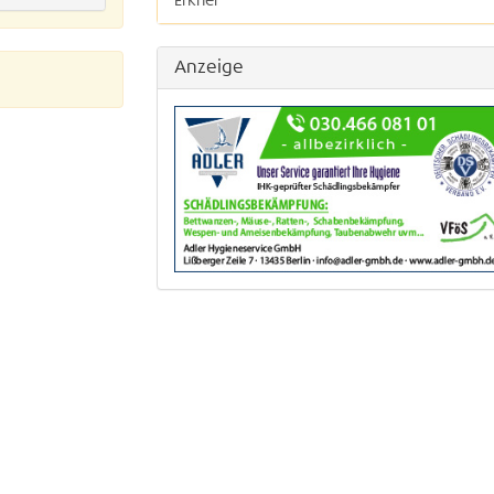
Erkner
Hoppegarten OT Dahlwitz-Hoppegarten
Anzeige
Hoppegarten OT Hönow
Hoppegarten OT Münchehofe
Neuenhagen
Schöneiche
Woltersdorf