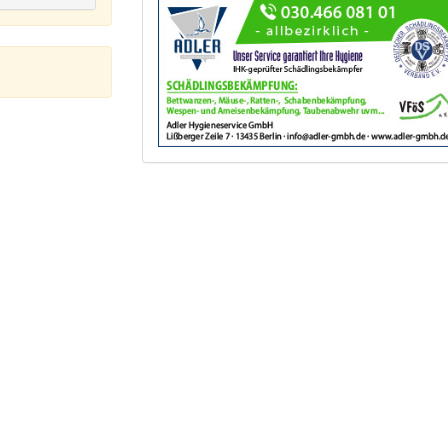
Hoppegarten OT Münchehofe
Neuenhagen
Schöneiche
Woltersdorf