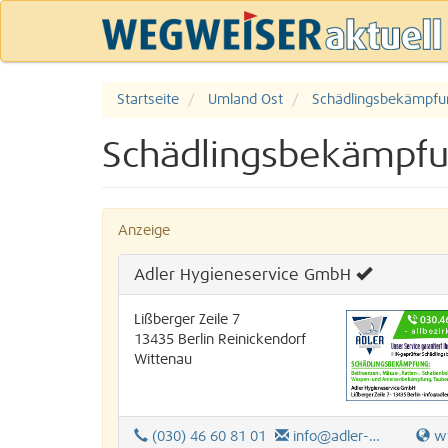
Startseite
Umland Ost
Schädlingsbekämpfu
Schädlingsbekämpfu
Anzeige
Adler Hygieneservice GmbH
Lißberger Zeile 7
13435
Berlin
Reinickendorf
Wittenau
(030) 46 60 81 01
info@adler-gmbh.de
www