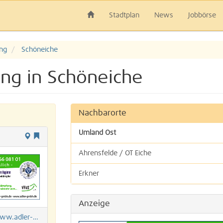
Stadtplan
News
Jobbörse
ng
Schöneiche
ng in Schöneiche
Nachbarorte
Umland Ost
Ahrensfelde / OT Eiche
Erkner
Hoppegarten OT Dahlwitz-Hoppegarten
Anzeige
Hoppegarten OT Hönow
.adler-gmbh.de