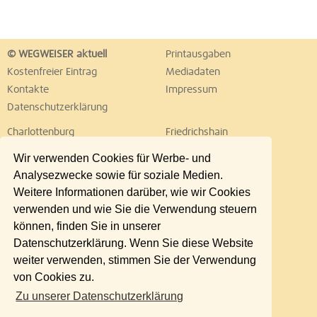
© WEGWEISER aktuell
Printausgaben
Kostenfreier Eintrag
Mediadaten
Kontakte
Impressum
Datenschutzerklärung
Charlottenburg
Friedrichshain
Hellersdorf
Hohenschönhausen
Wir verwenden Cookies für Werbe- und
Köpenick
Kreuzberg
Analysezwecke sowie für soziale Medien.
Lichtenberg
Marzahn
Weitere Informationen darüber, wie wir Cookies
Mitte
Neukölln
verwenden und wie Sie die Verwendung steuern
Pankow
Prenzlauer Berg
können, finden Sie in unserer
Reinickendorf
Schöneberg
Datenschutzerklärung. Wenn Sie diese Website
Spandau
Steglitz
weiter verwenden, stimmen Sie der Verwendung
Tempelhof
Tiergarten
von Cookies zu.
Treptow
Umland Ost
Zu unserer Datenschutzerklärung
Wedding
Weißensee