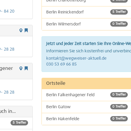
Berlin Charlottenburg
0 Treffer
9- 84 20
Berlin Reinickendorf
5 Treffer
Berlin Wilmersdorf
0 Treffer
Berlin Zehlendorf
1 Treffer
Jetzt und jeder Zeit starten Sie Ihre Online-W
9- 28 28
Informieren Sie sich kostenfrei und unverbind
kontakt@wegweiser-aktuell.de
030 53 69 66 85
agener
Ortsteile
9- 28 28
Berlin Falkenhagener Feld
0 Treffer
Berlin Gatow
0 Treffer
ch in...
Berlin Hakenfelde
0 Treffer
5 Treffer
0 Treffer