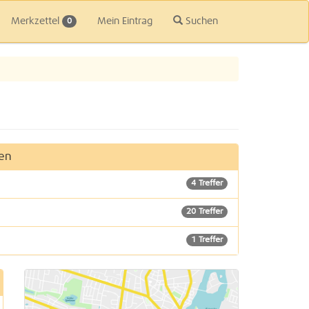
Merkzettel
Mein Eintrag
Suchen
0
en
4 Treffer
20 Treffer
1 Treffer
61 Treffer