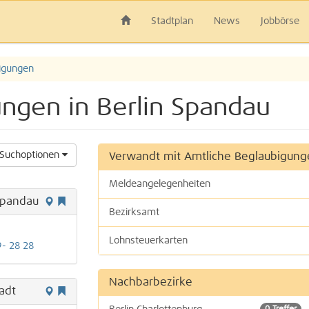
Stadtplan
News
Jobbörse
igungen
ngen in Berlin Spandau
Suchoptionen
Verwandt mit Amtliche Beglaubigung
Meldeangelegenheiten
Spandau
Bezirksamt
Lohnsteuerkarten
9- 28 28
Rechtsanwälte | Notare | Fachanwälte
Nachbarbezirke
adt