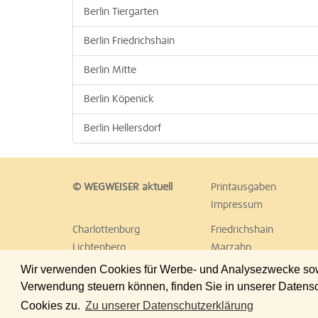
Berlin Tiergarten
Berlin Friedrichshain
Berlin Mitte
Berlin Köpenick
Berlin Hellersdorf
© WEGWEISER aktuell
Printausgaben
Impressum
Charlottenburg
Friedrichshain
Lichtenberg
Marzahn
Reinickendorf
Schöneberg
Wir verwenden Cookies für Werbe- und Analysezwecke sowie
Treptow
Umland Ost
Verwendung steuern können, finden Sie in unserer Datens
Cookies zu.
Zu unserer Datenschutzerklärung