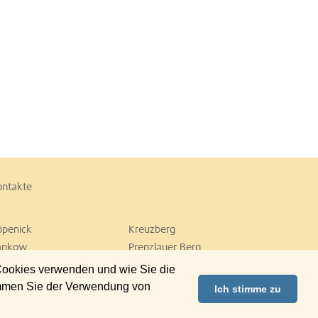
ontakte
öpenick
Kreuzberg
ankow
Prenzlauer Berg
empelhof
Tiergarten
 Cookies verwenden und wie Sie die
ilmersdorf
Zehlendorf
immen Sie der Verwendung von
Ich stimme zu