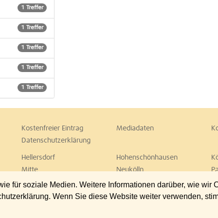
1 Treffer
1 Treffer
1 Treffer
1 Treffer
1 Treffer
Kostenfreier Eintrag
Mediadaten
K
Datenschutzerklärung
Hellersdorf
Hohenschönhausen
K
Mitte
Neukölln
P
Spandau
Steglitz
T
 für soziale Medien. Weitere Informationen darüber, wie wir
Wedding
Weißensee
W
chutzerklärung. Wenn Sie diese Website weiter verwenden, st