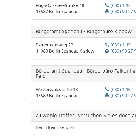
Hugo-Cassirer-Straße 48
(030) 1 15
13587
Berlin
Spandau
(030) 90 27 
Bürgeramt Spandau - Bürgerbüro Kladow
Parnemannweg 22
(030) 1 15
14089
Berlin
Spandau
Kladow
(030) 90 27 
Bürgeramt Spandau - Bürgerbüro Falkenh
Feld
Westerwaldstraße 13
(030) 1 15
13589
Berlin
Spandau
(030) 90 27 
Zu wenig Treffer? Versuchen Sie es doch au
Berlin Reinickendorf