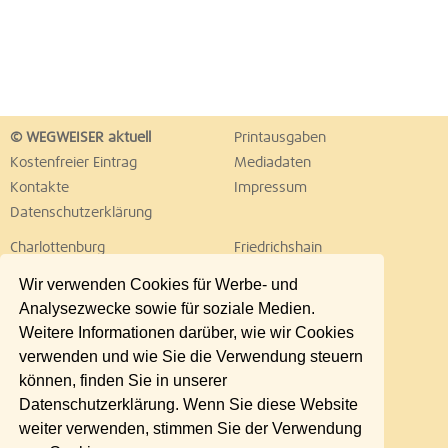
© WEGWEISER aktuell
Printausgaben
Kostenfreier Eintrag
Mediadaten
Kontakte
Impressum
Datenschutzerklärung
Charlottenburg
Friedrichshain
Hellersdorf
Hohenschönhausen
Wir verwenden Cookies für Werbe- und
Köpenick
Kreuzberg
Analysezwecke sowie für soziale Medien.
Lichtenberg
Marzahn
Weitere Informationen darüber, wie wir Cookies
Mitte
Neukölln
verwenden und wie Sie die Verwendung steuern
Pankow
Prenzlauer Berg
können, finden Sie in unserer
Reinickendorf
Schöneberg
Datenschutzerklärung. Wenn Sie diese Website
Spandau
Steglitz
weiter verwenden, stimmen Sie der Verwendung