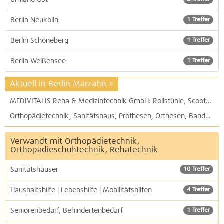
Berlin Neukölln
1 Treffer
Berlin Schöneberg
1 Treffer
Berlin Weißensee
1 Treffer
Aktuell in Berlin Marzahn
»
MEDIVITALIS Reha & Medizintechnik GmbH: Rollstühle, Scooter, Elektromobile, Patientenlifter, Absauggeräte, Pflegemittel und vieles mehr
Orthopädietechnik, Sanitätshaus, Prothesen, Orthesen, Bandagen, Einlagen, Alltagshilfen, Seniorenhilfen,
Verwandt mit Orthopädietechnik,
Orthopädieschuhtechnik, Rehatechnik
Sanitätshäuser
10 Treffer
Haushaltshilfe | Lebenshilfe | Mobilitätshilfen
4 Treffer
Seniorenbedarf, Behindertenbedarf
1 Treffer