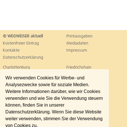
© WEGWEISER aktuell
Printausgaben
Kostenfreier Eintrag
Mediadaten
Kontakte
Impressum
Datenschutzerklärung
Charlottenburg
Friedrichshain
Hellersdorf
Hohenschönhausen
Wir verwenden Cookies für Werbe- und
Köpenick
Kreuzberg
Analysezwecke sowie für soziale Medien.
Lichtenberg
Marzahn
Weitere Informationen darüber, wie wir Cookies
Mitte
Neukölln
verwenden und wie Sie die Verwendung steuern
Pankow
Prenzlauer Berg
können, finden Sie in unserer
Reinickendorf
Schöneberg
Datenschutzerklärung. Wenn Sie diese Website
Spandau
Steglitz
weiter verwenden, stimmen Sie der Verwendung
Tempelhof
Tiergarten
von Cookies zu.