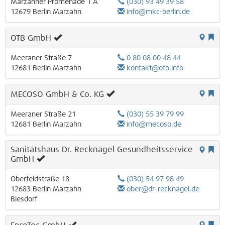
Marzahner Promenade 1 A
(030) 93 49 39 58
12679
Berlin
Marzahn
info@mkc-berlin.de
OTB GmbH
Meeraner Straße 7
0 80 08 00 48 44
12681
Berlin
Marzahn
kontakt@otb.info
MECOSO GmbH & Co. KG
Meeraner Straße 21
(030) 55 39 79 99
12681
Berlin
Marzahn
info@mecoso.de
Sanitätshaus Dr. Recknagel Gesundheitsservice
GmbH
Oberfeldstraße 18
(030) 54 97 98 49
12683
Berlin
Marzahn
ober@dr-recknagel.de
Biesdorf