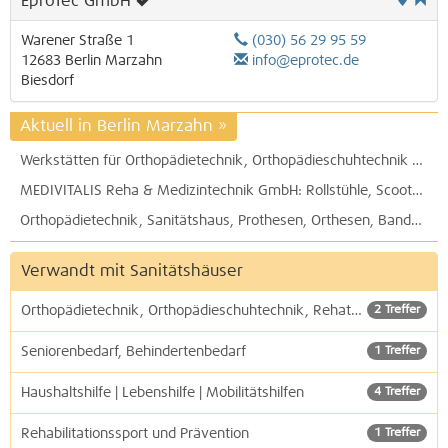
EproTec GmbH
Warener Straße 1
(030) 56 29 95 59
12683
Berlin
Marzahn
info@eprotec.de
Biesdorf
Aktuell in Berlin Marzahn
»
Werkstätten für Orthopädietechnik, Orthopädieschuhtechnik und Maß-Rehatechnik, OTB Werk, Standard-Rehatechnik, HomeCare, Verwaltung: OTB GmbH in der Meeraner Straße
MEDIVITALIS Reha & Medizintechnik GmbH: Rollstühle, Scooter, Elektromobile, Patientenlifter, Absauggeräte, Pflegemittel und vieles mehr
Orthopädietechnik, Sanitätshaus, Prothesen, Orthesen, Bandagen, Einlagen, Alltagshilfen, Seniorenhilfen,
Verwandt mit Sanitätshäuser
Orthopädietechnik, Orthopädieschuhtechnik, Rehatechnik
2 Treffer
Seniorenbedarf, Behindertenbedarf
1 Treffer
Haushaltshilfe | Lebenshilfe | Mobilitätshilfen
4 Treffer
Rehabilitationssport und Prävention
1 Treffer