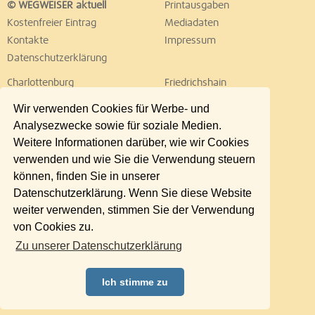
© WEGWEISER aktuell
Printausgaben
Kostenfreier Eintrag
Mediadaten
Kontakte
Impressum
Datenschutzerklärung
Charlottenburg
Friedrichshain
Hellersdorf
Hohenschönhausen
Wir verwenden Cookies für Werbe- und
Köpenick
Kreuzberg
Analysezwecke sowie für soziale Medien.
Lichtenberg
Marzahn
Weitere Informationen darüber, wie wir Cookies
Mitte
Neukölln
verwenden und wie Sie die Verwendung steuern
Pankow
Prenzlauer Berg
können, finden Sie in unserer
Reinickendorf
Schöneberg
Datenschutzerklärung. Wenn Sie diese Website
Spandau
Steglitz
weiter verwenden, stimmen Sie der Verwendung
Tempelhof
Tiergarten
von Cookies zu.
Treptow
Umland Ost
Zu unserer Datenschutzerklärung
Wedding
Weißensee
Wilmersdorf
Zehlendorf
Ich stimme zu