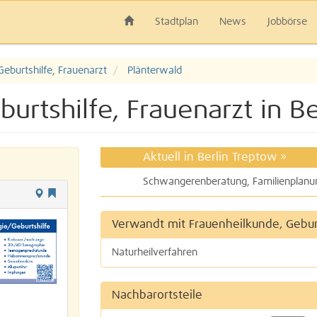
Stadtplan
News
Jobbörse
Geburtshilfe, Frauenarzt
Plänterwald
urtshilfe, Frauenarzt in Be
Aktuell in Berlin Treptow
»
Verwandt mit Frauenheilkunde, Geburt
Naturheilverfahren
Nachbarortsteile