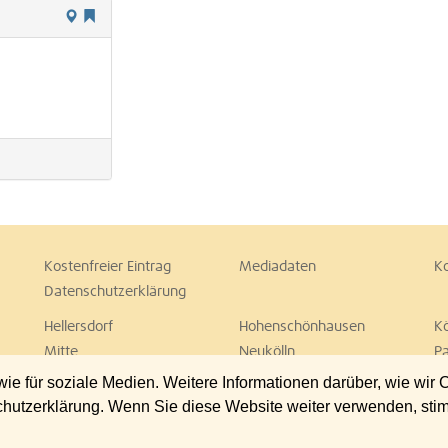
Kostenfreier Eintrag
Mediadaten
K
Datenschutzerklärung
Hellersdorf
Hohenschönhausen
K
Mitte
Neukölln
P
Spandau
Steglitz
T
 für soziale Medien. Weitere Informationen darüber, wie wir
Wedding
Weißensee
W
chutzerklärung. Wenn Sie diese Website weiter verwenden, st