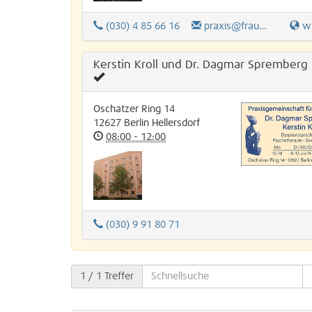
(030) 4 85 66 16
praxis@frauenarztpankow.de
www.f
Kerstin Kroll und Dr. Dagmar Spremberg
Oschatzer Ring 14
12627
Berlin
Hellersdorf
08:00 - 12:00
(030) 9 91 80 71
1
/ 1 Treffer