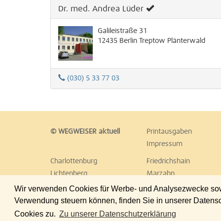
Dr. med. Andrea Lüder
Galileistraße 31
12435
Berlin
Treptow
Plänterwald
(030) 5 33 77 03
© WEGWEISER aktuell
Printausgaben
Impressum
Charlottenburg
Friedrichshain
Lichtenberg
Marzahn
Reinickendorf
Schöneberg
Wir verwenden Cookies für Werbe- und Analysezwecke sowie
Treptow
Umland Ost
Verwendung steuern können, finden Sie in unserer Datens
Cookies zu.
Zu unserer Datenschutzerklärung