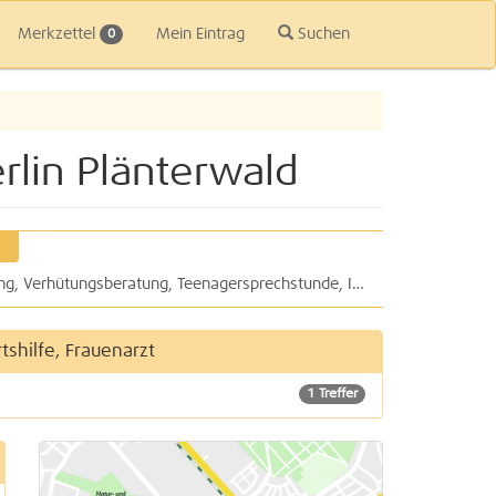
Merkzettel
Mein Eintrag
Suchen
0
rlin Plänterwald
Schwangerenberatung, Familienplanung, Verhütungsberatung, Teenagersprechstunde, Impfungen, Pävention: Facharztpraxis für Frauenheilkunde & Geburtshilfe Dr. med. Daniela Völker
shilfe, Frauenarzt
1 Treffer