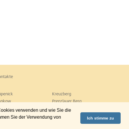
ontakte
öpenick
Kreuzberg
ankow
Prenzlauer Berg
empelhof
Tiergarten
 Cookies verwenden und wie Sie die
ilmersdorf
Zehlendorf
immen Sie der Verwendung von
Ich stimme zu