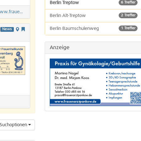
Berlin Treptow
6 Treffer
rauenarztpankow.de
Berlin Alt-Treptow
2 Treffer
Berlin Baumschulenweg
1 Treffer
News
Berlin Oberschöneweide
0 Treffer
Anzeige
Berlin Rummelsburg
0 Treffer
Suchoptionen