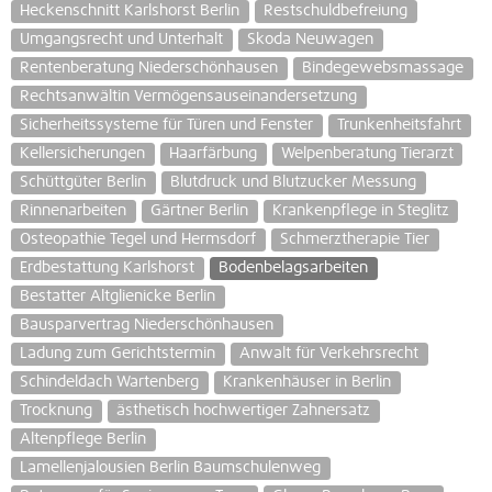
Heckenschnitt Karlshorst Berlin
Restschuldbefreiung
Umgangsrecht und Unterhalt
Skoda Neuwagen
Rentenberatung Niederschönhausen
Bindegewebsmassage
Rechtsanwältin Vermögensauseinandersetzung
Sicherheitssysteme für Türen und Fenster
Trunkenheitsfahrt
Kellersicherungen
Haarfärbung
Welpenberatung Tierarzt
Schüttgüter Berlin
Blutdruck und Blutzucker Messung
Rinnenarbeiten
Gärtner Berlin
Krankenpflege in Steglitz
Osteopathie Tegel und Hermsdorf
Schmerztherapie Tier
Erdbestattung Karlshorst
Bodenbelagsarbeiten
Bestatter Altglienicke Berlin
Bausparvertrag Niederschönhausen
Ladung zum Gerichtstermin
Anwalt für Verkehrsrecht
Schindeldach Wartenberg
Krankenhäuser in Berlin
Trocknung
ästhetisch hochwertiger Zahnersatz
Altenpflege Berlin
Lamellenjalousien Berlin Baumschulenweg