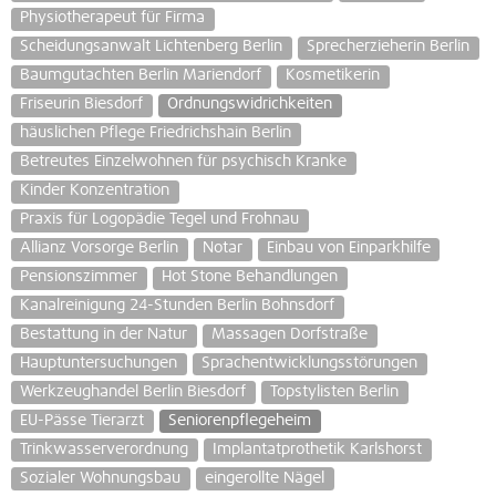
Physiotherapeut für Firma
Scheidungsanwalt Lichtenberg Berlin
Sprecherzieherin Berlin
Baumgutachten Berlin Mariendorf
Kosmetikerin
Friseurin Biesdorf
Ordnungswidrichkeiten
häuslichen Pflege Friedrichshain Berlin
Betreutes Einzelwohnen für psychisch Kranke
Kinder Konzentration
Praxis für Logopädie Tegel und Frohnau
Allianz Vorsorge Berlin
Notar
Einbau von Einparkhilfe
Pensionszimmer
Hot Stone Behandlungen
Kanalreinigung 24-Stunden Berlin Bohnsdorf
Bestattung in der Natur
Massagen Dorfstraße
Hauptuntersuchungen
Sprachentwicklungsstörungen
Werkzeughandel Berlin Biesdorf
Topstylisten Berlin
EU-Pässe Tierarzt
Seniorenpflegeheim
Trinkwasserverordnung
Implantatprothetik Karlshorst
Sozialer Wohnungsbau
eingerollte Nägel