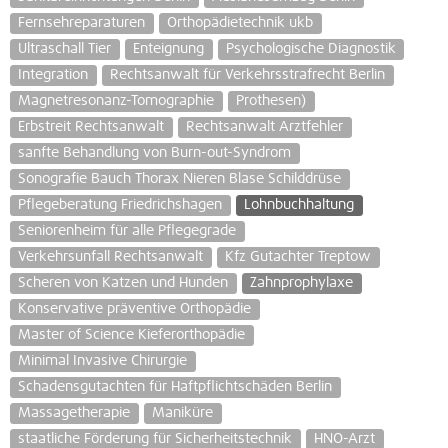
Fernsehreparaturen
Orthopädietechnik ukb
Ultraschall Tier
Enteignung
Psychologische Diagnostik
Integration
Rechtsanwalt für Verkehrsstrafrecht Berlin
Magnetresonanz-Tomographie
Prothesen)
Erbstreit Rechtsanwalt
Rechtsanwalt Arztfehler
sanfte Behandlung von Burn-out-Syndrom
Sonografie Bauch Thorax Nieren Blase Schilddrüse
Pflegeberatung Friedrichshagen
Lohnbuchhaltung
Seniorenheim für alle Pflegegrade
Verkehrsunfall Rechtsanwalt
Kfz Gutachter Treptow
Scheren von Katzen und Hunden
Zahnprophylaxe
Konservative präventive Orthopädie
Master of Science Kieferorthopädie
Minimal Invasive Chirurgie
Schadensgutachten für Haftpflichtschäden Berlin
Massagetherapie
Maniküre
staatliche Förderung für Sicherheitstechnik
HNO-Arzt