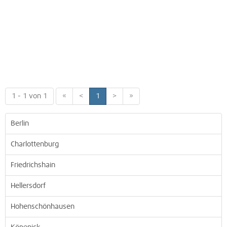
1 - 1 von 1
«
<
1
>
»
Berlin
Charlottenburg
Friedrichshain
Hellersdorf
Hohenschönhausen