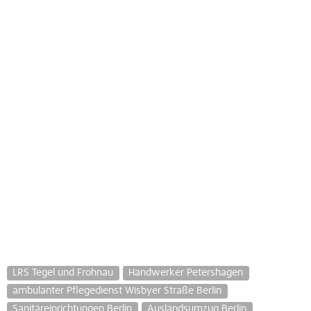
LRS Tegel und Frohnau
Handwerker Petershagen
ambulanter Pflegedienst Wisbyer Straße Berlin
Sanitäreinrichtungen Berlin
Auslandsumzug Berlin