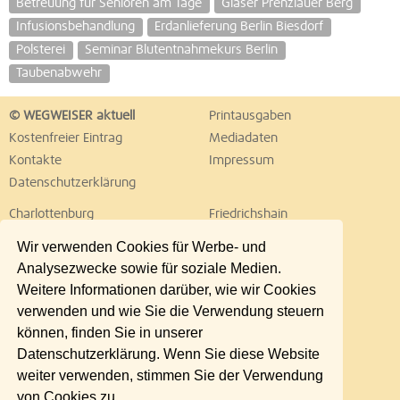
Betreuung für Senioren am Tage
Glaser Prenzlauer Berg
Infusionsbehandlung
Erdanlieferung Berlin Biesdorf
Polsterei
Seminar Blutentnahmekurs Berlin
Taubenabwehr
© WEGWEISER aktuell
Printausgaben
Kostenfreier Eintrag
Mediadaten
Kontakte
Impressum
Datenschutzerklärung
Charlottenburg
Friedrichshain
Hellersdorf
Hohenschönhausen
Wir verwenden Cookies für Werbe- und
Köpenick
Kreuzberg
Analysezwecke sowie für soziale Medien.
Lichtenberg
Marzahn
Weitere Informationen darüber, wie wir Cookies
Mitte
Neukölln
verwenden und wie Sie die Verwendung steuern
Pankow
Prenzlauer Berg
können, finden Sie in unserer
Reinickendorf
Schöneberg
Datenschutzerklärung. Wenn Sie diese Website
Spandau
Steglitz
weiter verwenden, stimmen Sie der Verwendung
Tempelhof
Tiergarten
von Cookies zu.