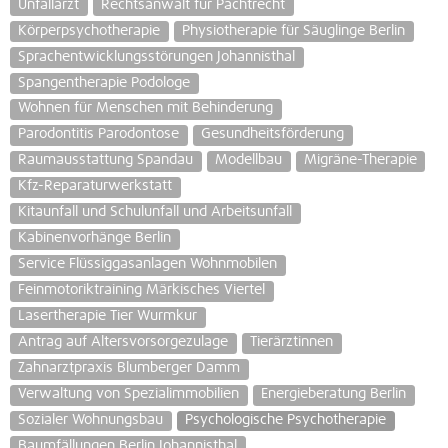
Unfallarzt
Rechtsanwalt für Pachtrecht
Körperpsychotherapie
Physiotherapie für Säuglinge Berlin
Sprachentwicklungsstörungen Johannisthal
Spangentherapie Podologe
Wohnen für Menschen mit Behinderung
Parodontitis Parodontose
Gesundheitsförderung
Raumausstattung Spandau
Modellbau
Migräne-Therapie
Kfz-Reparaturwerkstatt
Kitaunfall und Schulunfall und Arbeitsunfall
Kabinenvorhänge Berlin
Service Flüssiggasanlagen Wohnmobilen
Feinmotoriktraining Märkisches Viertel
Lasertherapie Tier Wurmkur
Antrag auf Altersvorsorgezulage
Tierärztinnen
Zahnarztpraxis Blumberger Damm
Verwaltung von Spezialimmobilien
Energieberatung Berlin
Sozialer Wohnungsbau
Psychologische Psychotherapie
Baumfällungen Berlin Johannisthal