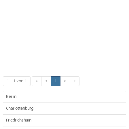
1 - 1 von 1
«
<
1
>
»
Berlin
Charlottenburg
Friedrichshain