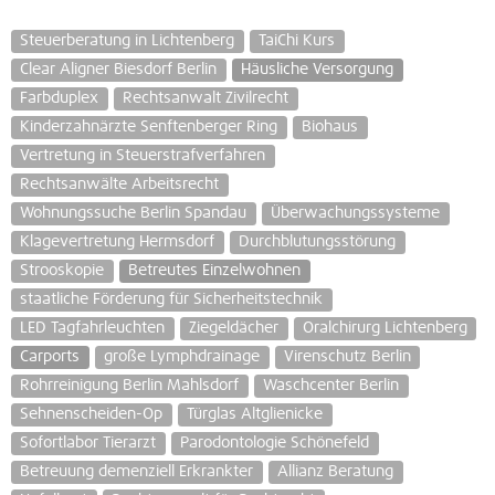
Steuerberatung in Lichtenberg
TaiChi Kurs
Clear Aligner Biesdorf Berlin
Häusliche Versorgung
Farbduplex
Rechtsanwalt Zivilrecht
Kinderzahnärzte Senftenberger Ring
Biohaus
Vertretung in Steuerstrafverfahren
Rechtsanwälte Arbeitsrecht
Wohnungssuche Berlin Spandau
Überwachungssysteme
Klagevertretung Hermsdorf
Durchblutungsstörung
Strooskopie
Betreutes Einzelwohnen
staatliche Förderung für Sicherheitstechnik
LED Tagfahrleuchten
Ziegeldächer
Oralchirurg Lichtenberg
Carports
große Lymphdrainage
Virenschutz Berlin
Rohrreinigung Berlin Mahlsdorf
Waschcenter Berlin
Sehnenscheiden-Op
Türglas Altglienicke
Sofortlabor Tierarzt
Parodontologie Schönefeld
Betreuung demenziell Erkrankter
Allianz Beratung