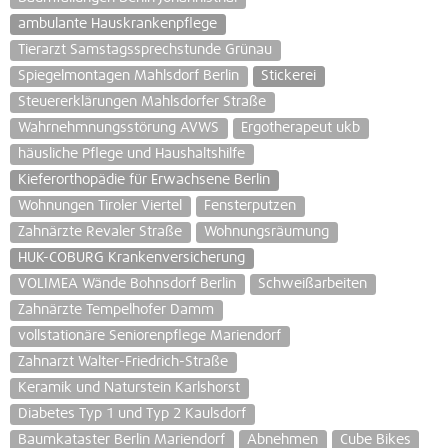
ambulante Hauskrankenpflege
Tierarzt Samstagssprechstunde Grünau
Spiegelmontagen Mahlsdorf Berlin
Stickerei
Steuererklärungen Mahlsdorfer Straße
Wahrnehmnungsstörung AVWS
Ergotherapeut ukb
häusliche Pflege und Haushaltshilfe
Kieferorthopädie für Erwachsene Berlin
Wohnungen Tiroler Viertel
Fensterputzen
Zahnärzte Revaler Straße
Wohnungsräumung
HUK-COBURG Krankenversicherung
VOLIMEA Wände Bohnsdorf Berlin
Schweißarbeiten
Zahnärzte Tempelhofer Damm
vollstationäre Seniorenpflege Mariendorf
Zahnarzt Walter-Friedrich-Straße
Keramik und Naturstein Karlshorst
Diabetes Typ 1 und Typ 2 Kaulsdorf
Baumkataster Berlin Mariendorf
Abnehmen
Cube Bikes