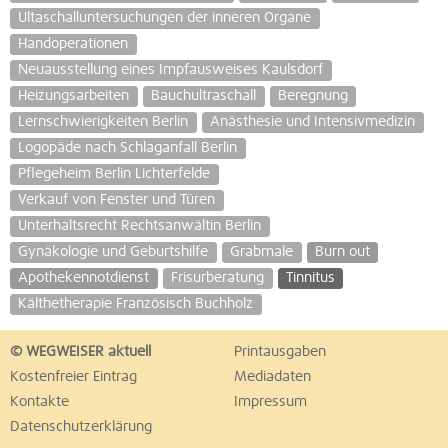
Ultaschalluntersuchungen der inneren Organe
Handoperationen
Neuausstellung eines Impfausweises Kaulsdorf
Heizungsarbeiten
Bauchultraschall
Beregnung
Lernschwierigkeiten Berlin
Anästhesie und Intensivmedizin
Logopäde nach Schlaganfall Berlin
Pflegeheim Berlin Lichterfelde
Verkauf von Fenster und Türen
Unterhaltsrecht Rechtsanwältin Berlin
Gynäkologie und Geburtshilfe
Grabmale
Burn out
Apothekennotdienst
Frisurberatung
Tinnitus
Kälthetherapie Französisch Buchholz
© WEGWEISER aktuell
Printausgaben
Kostenfreier Eintrag
Mediadaten
Kontakte
Impressum
Datenschutzerklärung