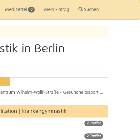
Merkzettel
Mein Eintrag
Suchen
0
tik in Berlin
Physiotherapie Physio 29 im Therapiezentrum Wilhelm-Wollf-Straße - Gesundheitssport TopFit e.V.
litation | Krankengymnastik
2 Treffer
2 Treffer