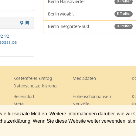
Berlin Hansaviertel
0 Treffer
Berlin Moabit
5 Treffer
Berlin Tiergarten-Süd
0 Treffer
92 92
ebass.de
Kostenfreier Eintrag
Mediadaten
K
Datenschutzerklärung
Hellersdorf
Hohenschönhausen
K
Mitte
Neukölln
P
Spandau
Steglitz
T
 für soziale Medien. Weitere Informationen darüber, wie wir
Wedding
Weißensee
W
chutzerklärung. Wenn Sie diese Website weiter verwenden, st