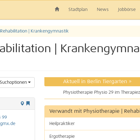
Stadtplan
News
Jobbörse
 Rehabilitation | Krankengymnastik
abilitation | Krankengymnas
Aktuell in Berlin Tiergarten
»
Suchoptionen
Verwandt mit Physiotherapie | Rehabi
3 99
@gmx.de
Heilpraktiker
Ergotherapie