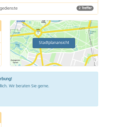
agedienste
2 Treffer
1 Treffer
4 Treffer
Stadtplanansicht
2 Treffer
2 Treffer
1 Treffer
erbung!
lich. Wir beraten Sie gerne.