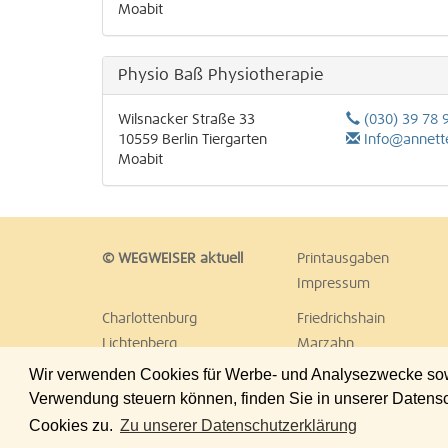
Moabit
Physio Baß Physiotherapie
Wilsnacker Straße 33
(030) 39 78 
10559
Berlin
Tiergarten
Info@annett
Moabit
© WEGWEISER aktuell
Printausgaben
Impressum
Charlottenburg
Friedrichshain
Lichtenberg
Marzahn
Reinickendorf
Schöneberg
Wir verwenden Cookies für Werbe- und Analysezwecke sowie
Treptow
Umland Ost
Verwendung steuern können, finden Sie in unserer Datens
Cookies zu.
Zu unserer Datenschutzerklärung