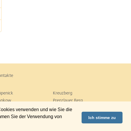
ontakte
öpenick
Kreuzberg
ankow
Prenzlauer Berg
empelhof
Tiergarten
 Cookies verwenden und wie Sie die
ilmersdorf
Zehlendorf
immen Sie der Verwendung von
Ich stimme zu