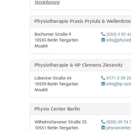
Vereinbarung
Physiotherapie Praxis Prytula & Wellenbro
Bochumer Straße 9
(030) 3 92 4
10555
Berlin
Tiergarten
info@physio
Moabit
Physiotherapie & HP Clemens Ziesenitz
Lübecker Straße 44
0171 3 39 25
10559
Berlin
Tiergarten
info@hp-ost
Moabit
Physio Center Berlin
Wilhelmshavener Straße 25
(030) 39 74 
10551
Berlin
Tiergarten
physiocenterbe