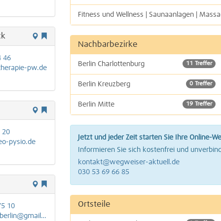
Fitness und Wellness | Saunaanlagen | Mass
Yoga | Shiatsu | Qigong
ck
Nachbarbezirke
Logopädie
4 46
Berlin Charlottenburg
11 Treffer
therapie-pw.de
Alternative Therapiemethoden
Berlin Kreuzberg
0 Treffer
Sportvereine
Berlin Mitte
19 Treffer
Ernährungsberatung, Gesundheitsberatung
Berlin Schöneberg
7 Treffer
 20
Jetzt und jeder Zeit starten Sie Ihre Online-W
eo-pysio.de
Berlin Wedding
2 Treffer
Informieren Sie sich kostenfrei und unverbind
kontakt@wegweiser-aktuell.de
Berlin Wilmersdorf
9 Treffer
030 53 69 66 85
Ortsteile
75 10
rlin@gmail.com