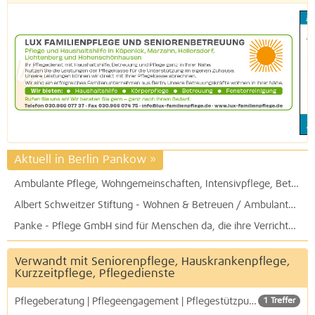
Aktuell in Berlin Pankow
»
Ambulante Pflege, Wohngemeinschaften, Intensivpflege, Betreutes Wohnen: A&S Nachbarschaftspflege GmbH in Berlin-Karlshorst
Albert Schweitzer Stiftung - Wohnen & Betreuen / Ambulanter Pflegedienst
Panke - Pflege GmbH sind für Menschen da, die ihre Verrichtungen des täglichen Lebens teilweise oder nicht mehr bewältigen können
Verwandt mit Seniorenpflege, Hauskrankenpflege,
Kurzzeitpflege, Pflegedienste
Pflegeberatung | Pflegeengagement | Pflegestützpunkte
1 Treffer