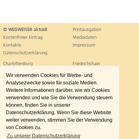
© WEGWEISER aktuell
Printausgaben
Kostenfreier Eintrag
Mediadaten
Kontakte
Impressum
Datenschutzerklärung
Charlottenburg
Friedrichshain
Hellersdorf
Hohenschönhausen
Wir verwenden Cookies für Werbe- und
Köpenick
Kreuzberg
Analysezwecke sowie für soziale Medien.
Lichtenberg
Marzahn
Weitere Informationen darüber, wie wir Cookies
Mitte
Neukölln
verwenden und wie Sie die Verwendung steuern
Pankow
Prenzlauer Berg
können, finden Sie in unserer
Reinickendorf
Schöneberg
Datenschutzerklärung. Wenn Sie diese Website
Spandau
Steglitz
weiter verwenden, stimmen Sie der Verwendung
Tempelhof
Tiergarten
von Cookies zu.
Treptow
Umland Ost
Zu unserer Datenschutzerklärung