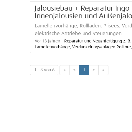
Jalousiebau + Reparatur Ingo 
Innenjalousien und Außenjal
Lamellenvorhänge, Rollladen, Plisees, Verdu
elektrische Antriebe und Steuerungen
Vor 13 Jahren
–
Reparatur und Neuanfertigung z. B.
Lamellenvorhänge, Verdunkelungsanlagen Rolltore, R
1 - 6 von 6
«
<
1
>
»