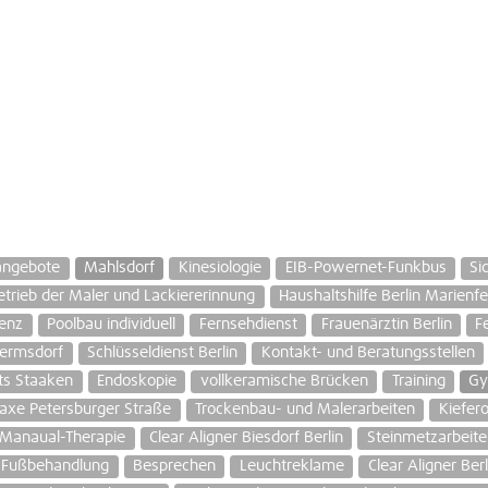
angebote
Mahlsdorf
Kinesiologie
EIB-Powernet-Funkbus
Si
etrieb der Maler und Lackiererinnung
Haushaltshilfe Berlin Marienfe
enz
Poolbau individuell
Fernsehdienst
Frauenärztin Berlin
F
Hermsdorf
Schlüsseldienst Berlin
Kontakt- und Beratungsstellen
ots Staaken
Endoskopie
vollkeramische Brücken
Training
Gy
axe Petersburger Straße
Trockenbau- und Malerarbeiten
Kiefer
Manaual-Therapie
Clear Aligner Biesdorf Berlin
Steinmetzarbeite
Fußbehandlung
Besprechen
Leuchtreklame
Clear Aligner Berl