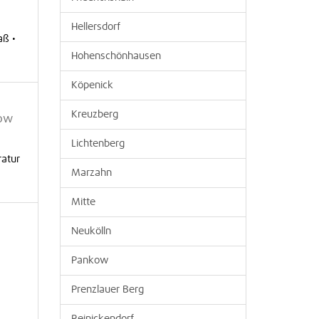
Hellersdorf
aß •
Hohenschönhausen
Köpenick
Kreuzberg
tow
Lichtenberg
ratur
Marzahn
Mitte
Neukölln
Pankow
Prenzlauer Berg