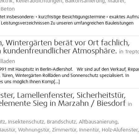
lektrik, Kellerabdichtungen, Balkonsanierung, Maurer,
 Beton
ltet insbesondere: • kurzfristige Besichtigungstermine • exaktes Aufm
 Leistungsverzeichnissen Zu unseren umfangreichen Bauleistungen
 Wintergärten berät vor Ort fachlich,
n kundenfreundlicher Atmosphäre.
in Trep
llladen
991 mit Hauptsitz in Berlin-Adlershof. Wir sind auf den Verkauf, Repa
ren, Wintergärten Rollläden und Sonnenschutz spezialisiert. In
s uns möglich Ihnen Komp[...]
er, Lamellenfenster, Sicherheitstür,
uelemente Sieg in Marzahn / Biesdorf
in
utz, Insektenschutz, Brandschutz, Altbausanierung,
Haustür, Wohnungstür, Zimmertür, Innentür, Holz-Alufenster,