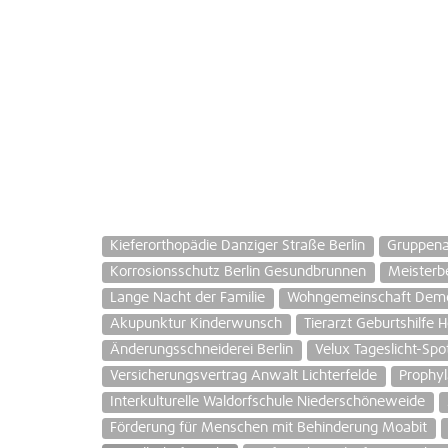
Kieferorthopädie Danziger Straße Berlin
Gruppen
Korrosionsschutz Berlin Gesundbrunnen
Meisterb
Lange Nacht der Familie
Wohngemeinschaft Dem
Akupunktur Kinderwunsch
Tierarzt Geburtshilfe 
Änderungsschneiderei Berlin
Velux Tageslicht-Sp
Versicherungsvertrag Anwalt Lichterfelde
Prophyl
Interkulturelle Waldorfschule Niederschöneweide
Förderung für Menschen mit Behinderung Moabit