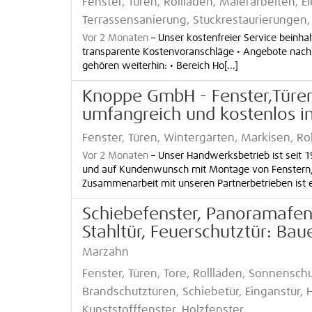
Fenster, Türen, Rollläden, Malerarbeiten, E
Terrassensanierung, Stuckrestaurierungen,
Vor 2 Monaten
–
Unser kostenfreier Service beinha
transparente Kostenvoranschläge • Angebote nach
gehören weiterhin: • Bereich Ho[...]
Knoppe GmbH - Fenster,Türen,
umfangreich und kostenlos i
Fenster, Türen, Wintergärten, Markisen, Ro
Vor 2 Monaten
–
Unser Handwerksbetrieb ist seit 1
und auf Kundenwunsch mit Montage von Fenstern, Tü
Zusammenarbeit mit unseren Partnerbetrieben ist e
Schiebefenster, Panoramafenst
Stahltür, Feuerschutztür: Ba
Marzahn
Fenster, Türen, Tore, Rollläden, Sonnensch
Brandschutztüren, Schiebetür, Einganstür, 
Kunststofffenster, Holzfenster