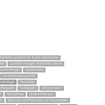
cherheitssysteme für Türen und Fenster
lde
Sanitäre Anlagen Mariendorf Berlin
ensterreiniger
Hörberatung
Gartenberatung Berlin
näkologie
Passbilder
orthopädin
Farbduplex
Verkehrswert
n
Teichpflege
Skoliosetherapie
in
Wartung und Reparatur von Gasanlagen