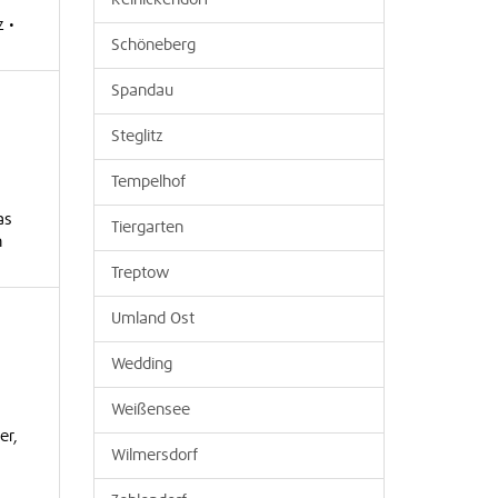
Reinickendorf
z •
Schöneberg
Spandau
Steglitz
Tempelhof
as
Tiergarten
n
Treptow
Umland Ost
Wedding
Weißensee
er,
Wilmersdorf