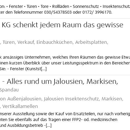
 • Fenster • Türen • Tore • Rollläden • Sonnenschutz • Insektenschut
unter den Telefonnummer 030/54378503 oder 0172/ 3996170.
. KG schenkt jedem Raum das gewisse
 Türen, Verkauf, Einbauchküchen, Arbeitsplatten,
enick ansässiges Unternehmen, welches Ihren Räumen das gewisse Etw
inen kurzen Überblick über unser Leistungsspektrum in den Bereiche
e: - Fenster (Kunstst[...]
- Alles rund um Jalousien, Markisen,
 Spandau
von Außenjalousien, Jalousien Insektenschutz, Markisen,
, Vertikallamellen
unserer Ausstellung sowie der Kauf von Ersatzteilen, nur nach vorherig
hten Sie ebenfalls auf das Tragen einer FFP2- od. medizinischen
d Ausbildungsbetrieb -[...]