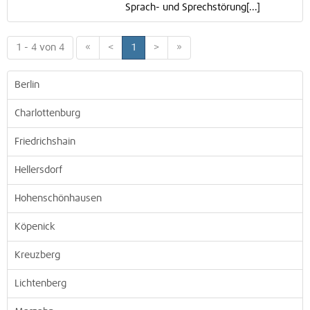
Sprach- und Sprechstörung[...]
1 - 4 von 4
«
<
1
>
»
Berlin
Charlottenburg
Friedrichshain
Hellersdorf
Hohenschönhausen
Köpenick
Kreuzberg
Lichtenberg