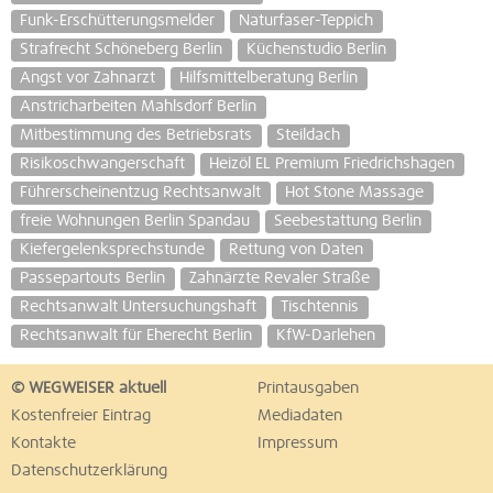
Funk-Erschütterungsmelder
Naturfaser-Teppich
Strafrecht Schöneberg Berlin
Küchenstudio Berlin
Angst vor Zahnarzt
Hilfsmittelberatung Berlin
Anstricharbeiten Mahlsdorf Berlin
Mitbestimmung des Betriebsrats
Steildach
Risikoschwangerschaft
Heizöl EL Premium Friedrichshagen
Führerscheinentzug Rechtsanwalt
Hot Stone Massage
freie Wohnungen Berlin Spandau
Seebestattung Berlin
Kiefergelenksprechstunde
Rettung von Daten
Passepartouts Berlin
Zahnärzte Revaler Straße
Rechtsanwalt Untersuchungshaft
Tischtennis
Rechtsanwalt für Eherecht Berlin
KfW-Darlehen
© WEGWEISER aktuell
Printausgaben
Kostenfreier Eintrag
Mediadaten
Kontakte
Impressum
Datenschutzerklärung