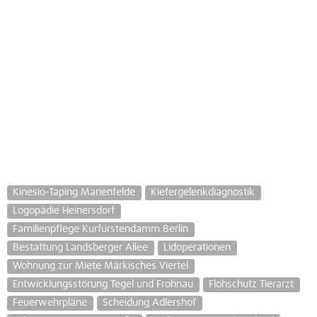
Kinesio-Taping Marienfelde
Kiefergelenkdiagnostik
Logopädie Heinersdorf
Familienpflege Kurfürstendamm Berlin
Bestattung Landsberger Allee
Lidoperationen
Wohnung zur Miete Märkisches Viertel
Entwicklungsstörung Tegel und Frohnau
Flohschutz Tierarzt
Feuerwehrpläne
Scheidung Adlershof