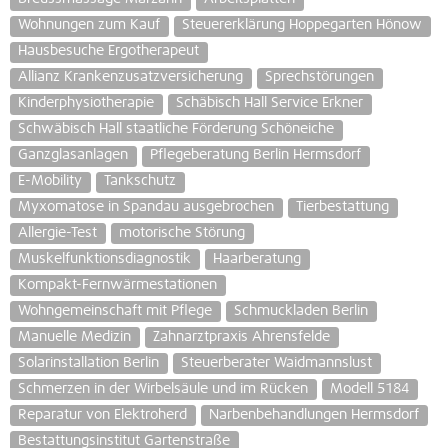
Wohnungen zum Kauf
Steuererklärung Hoppegarten Hönow
Hausbesuche Ergotherapeut
Allianz Krankenzusatzversicherung
Sprechstörungen
Kinderphysiotherapie
Schäbisch Hall Service Erkner
Schwäbisch Hall staatliche Förderung Schöneiche
Ganzglasanlagen
Pflegeberatung Berlin Hermsdorf
E-Mobility
Tankschutz
Myxomatose in Spandau ausgebrochen
Tierbestattung
Allergie-Test
motorische Störung
Muskelfunktionsdiagnostik
Haarberatung
Kompakt-Fernwärmestationen
Wohngemeinschaft mit Pflege
Schmuckladen Berlin
Manuelle Medizin
Zahnarztpraxis Ahrensfelde
Solarinstallation Berlin
Steuerberater Waidmannslust
Schmerzen in der Wirbelsäule und im Rücken
Modell 5184
Reparatur von Elektroherd
Narbenbehandlungen Hermsdorf
Bestattungsinstitut Gartenstraße