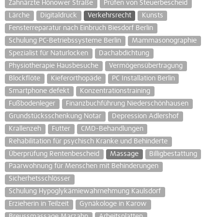
Zahnärzte Hönower Straße
Prüfen von Steuerbescheid
Lärche
Digitaldruck
Verkehrsrecht
Kunsts
Fensterreparatur nach Einbruch Biesdorf Berlin
Schulung PC-Betriebssysteme Berlin
Mammasonographie
Spezialist für Naturlocken
Dachabdichtung
Physiotherapie Hausbesuche
Vermögensübertragung
Blockflöte
Kieferorthopäde
PC Installation Berlin
Smartphone defekt
Konzentrationstraining
Fußbodenleger
Finanzbuchführung Niederschönhausen
Grundstücksschenkung Notar
Depression Adlershof
Krallenzeh
Futter
CMD-Behandlungen
Rehabilitation für psychisch Kranke und Behinderte
Überprüfung Rentenbescheid
Massage
Billigbestattung
Paarwohnung für Menschen mit Behinderungen
Sicherhetsschlösser
Schulung Hypoglykämiewahrnehmung Kaulsdorf
Erzieherin in Teilzeit
Gynäkologe in Karow
Breussmassage Marzahn
Arbeitsplatten