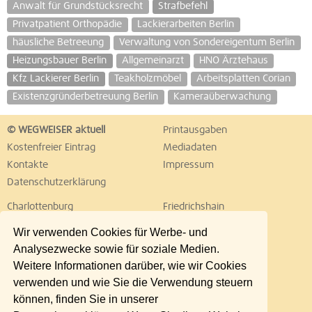
Anwalt für Grundstücksrecht
Strafbefehl
Privatpatient Orthopädie
Lackierarbeiten Berlin
häusliche Betreeung
Verwaltung von Sondereigentum Berlin
Heizungsbauer Berlin
Allgemeinarzt
HNO Ärztehaus
Kfz Lackierer Berlin
Teakholzmöbel
Arbeitsplatten Corian
Existenzgründerbetreuung Berlin
Kameraüberwachung
© WEGWEISER aktuell
Printausgaben
Kostenfreier Eintrag
Mediadaten
Kontakte
Impressum
Datenschutzerklärung
Charlottenburg
Friedrichshain
Hellersdorf
Hohenschönhausen
Wir verwenden Cookies für Werbe- und
Köpenick
Kreuzberg
Analysezwecke sowie für soziale Medien.
Lichtenberg
Marzahn
Weitere Informationen darüber, wie wir Cookies
Mitte
Neukölln
verwenden und wie Sie die Verwendung steuern
Pankow
Prenzlauer Berg
können, finden Sie in unserer
Reinickendorf
Schöneberg