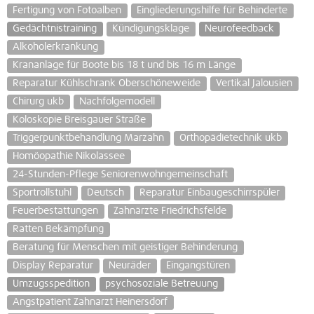
Fertigung von Fotoalben
Eingliederungshilfe für Behinderte
Gedächtnistraining
Kündigungsklage
Neurofeedback
Alkoholerkrankung
Krananlage für Boote bis 18 t und bis 16 m Länge
Reparatur Kühlschrank Oberschöneweide
Vertikal Jalousien
Chirurg ukb
Nachfolgemodell
Koloskopie Breisgauer Straße
Triggerpunktbehandlung Marzahn
Orthopädietechnik ukb
Homöopathie Nikolassee
24-Stunden-Pflege Seniorenwohngemeinschaft
Sportrollstuhl
Deutsch
Reparatur Einbaugeschirrspüler
Feuerbestattungen
Zahnärzte Friedrichsfelde
Ratten Bekämpfung
Beratung für Menschen mit geistiger Behinderung
Display Reparatur
Neuräder
Eingangstüren
Umzugsspedition
psychosoziale Betreuung
Angstpatient Zahnarzt Heinersdorf