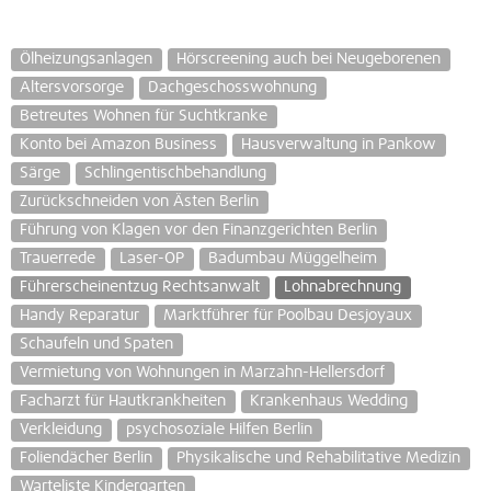
Ölheizungsanlagen
Hörscreening auch bei Neugeborenen
Altersvorsorge
Dachgeschosswohnung
Betreutes Wohnen für Suchtkranke
Konto bei Amazon Business
Hausverwaltung in Pankow
Särge
Schlingentischbehandlung
Zurückschneiden von Ästen Berlin
Führung von Klagen vor den Finanzgerichten Berlin
Trauerrede
Laser-OP
Badumbau Müggelheim
Führerscheinentzug Rechtsanwalt
Lohnabrechnung
Handy Reparatur
Marktführer für Poolbau Desjoyaux
Schaufeln und Spaten
Vermietung von Wohnungen in Marzahn-Hellersdorf
Facharzt für Hautkrankheiten
Krankenhaus Wedding
Verkleidung
psychosoziale Hilfen Berlin
Foliendächer Berlin
Physikalische und Rehabilitative Medizin
Warteliste Kindergarten