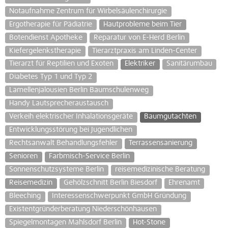
Notaufnahme Zentrum für Wirbelsäulenchirurgie
Ergotherapie für Pädiatrie
Hautprobleme beim Tier
Botendienst Apotheke
Reparatur von E-Herd Berlin
Kiefergelenkstherapie
Tierarztpraxis am Linden-Center
Tierarzt für Reptilien und Exoten
Elektriker
Sanitärumbau
Diabetes Typ 1 und Typ 2
Lamellenjalousien Berlin Baumschulenweg
Handy Lautsprecheraustausch
Verkeih elektrischer Inhalationsgeräte
Baumgutachten
Entwicklungsstörung bei Jugendlichen
Rechtsanwalt Behandlungsfehler
Terrassensanierung
Senioren
Farbmisch-Service Berlin
Sonnenschutzsysteme Berlin
reisemedizinische Beratung
Reisemedizin
Gehölzschnitt Berlin Biesdorf
Ehrenamt
Bleeching
Interessenschwerpunkt GmbH Gründung
Existentgründerberatung Niederschönhausen
Spiegelmontagen Mahlsdorf Berlin
Hot-Stone