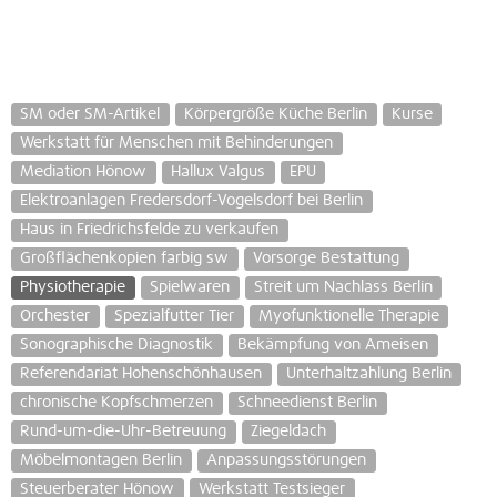
SM oder SM-Artikel
Körpergröße Küche Berlin
Kurse
Werkstatt für Menschen mit Behinderungen
Mediation Hönow
Hallux Valgus
EPU
Elektroanlagen Fredersdorf-Vogelsdorf bei Berlin
Haus in Friedrichsfelde zu verkaufen
Großflächenkopien farbig sw
Vorsorge Bestattung
Physiotherapie
Spielwaren
Streit um Nachlass Berlin
Orchester
Spezialfutter Tier
Myofunktionelle Therapie
Sonographische Diagnostik
Bekämpfung von Ameisen
Referendariat Hohenschönhausen
Unterhaltzahlung Berlin
chronische Kopfschmerzen
Schneedienst Berlin
Rund-um-die-Uhr-Betreuung
Ziegeldach
Möbelmontagen Berlin
Anpassungsstörungen
Steuerberater Hönow
Werkstatt Testsieger