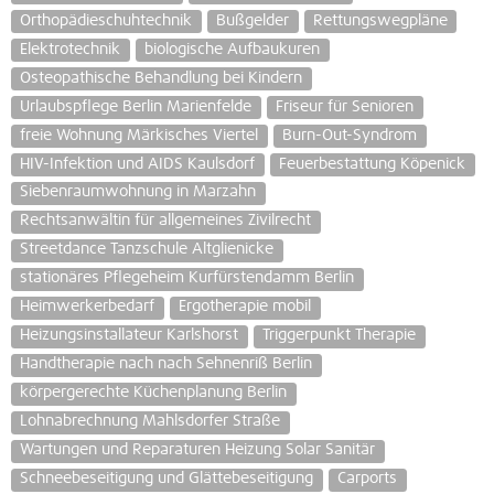
Orthopädieschuhtechnik
Bußgelder
Rettungswegpläne
Elektrotechnik
biologische Aufbaukuren
Osteopathische Behandlung bei Kindern
Urlaubspflege Berlin Marienfelde
Friseur für Senioren
freie Wohnung Märkisches Viertel
Burn-Out-Syndrom
HIV-Infektion und AIDS Kaulsdorf
Feuerbestattung Köpenick
Siebenraumwohnung in Marzahn
Rechtsanwältin für allgemeines Zivilrecht
Streetdance Tanzschule Altglienicke
stationäres Pflegeheim Kurfürstendamm Berlin
Heimwerkerbedarf
Ergotherapie mobil
Heizungsinstallateur Karlshorst
Triggerpunkt Therapie
Handtherapie nach nach Sehnenriß Berlin
körpergerechte Küchenplanung Berlin
Lohnabrechnung Mahlsdorfer Straße
Wartungen und Reparaturen Heizung Solar Sanitär
Schneebeseitigung und Glättebeseitigung
Carports