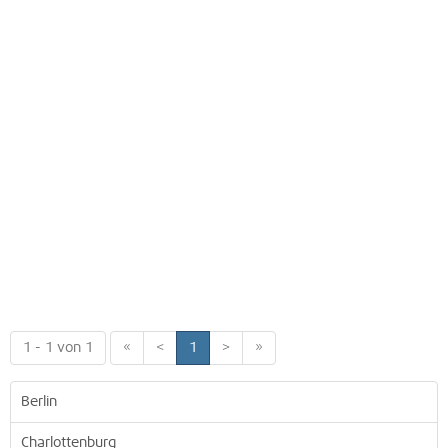
1 - 1 von 1
«
<
1
>
»
Berlin
Charlottenburg