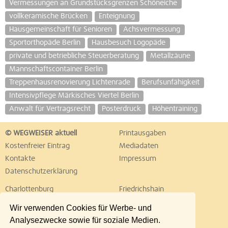
Vermessungen an Grundstücksgrenzen Schöneiche
vollkeramische Brücken
Enteignung
Hausgemeinschaft für Senioren
Achsvermessung
Sportorthopäde Berlin
Hausbesuch Logopäde
private und betriebliche Steuerberatung
Metallzäune
Mannschaftscontainer Berlin
Treppenhausrenovierung Lichtenrade
Berufsunfähigkeit
Intensivpflege Märkisches Viertel Berlin
Anwalt für Vertragsrecht
Posterdruck
Höhentraining
© WEGWEISER aktuell
Printausgaben
Kostenfreier Eintrag
Mediadaten
Kontakte
Impressum
Datenschutzerklärung
Charlottenburg
Friedrichshain
Hellersdorf
Hohenschönhausen
Wir verwenden Cookies für Werbe- und
Köpenick
Kreuzberg
Analysezwecke sowie für soziale Medien.
Lichtenberg
Marzahn