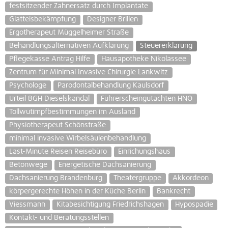
festsitzender Zahnersatz durch Implantate
Glatteisbekämpfung
Designer Brillen
Ergotherapeut Müggelheimer Straße
Behandlungsalternativen Aufklärung
Steuererklärung
Pflegekasse Antrag Hilfe
Hausapotheke Nikolassee
Zentrum für Minimal Invasive Chirurgie Lankwitz
Psychologe
Parodontalbehandlung Kaulsdorf
Urteil BGH Dieselskandal
Führerscheingutachten HNO
Tollwutimpfbestimmungen im Ausland
Physiotherapeut Schönstraße
minimal invasive Wirbelsäulenbehandlung
Last-Minute Reisen Reisebüro
Einrichungshaus
Betonwege
Energetische Dachsanierung
Dachsanierung Brandenburg
Theatergruppe
Akkordeon
körpergerechte Höhen in der Küche Berlin
Bankrecht
Viessmann
Kitabesichtigung Friedrichshagen
Hypospadie
Kontakt- und Beratungsstellen